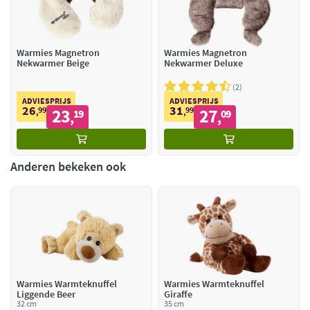
Warmies Magnetron
Warmies Magnetron
Nekwarmer Beige
Nekwarmer Deluxe
2
ADVIESPRIJS
ADVIESPRIJS
26
31
99
23
99
27
,
19
,
09
,
,
Anderen bekeken ook
Warmies Warmteknuffel
Warmies Warmteknuffel
Liggende Beer
Giraffe
32 cm
35 cm