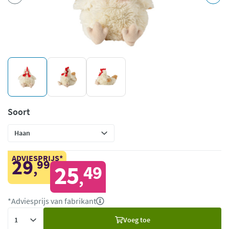
Soort
ADVIESPRIJS*
29
99
,
25
49
,
*Adviesprijs van fabrikant
Voeg
Voeg toe
toe