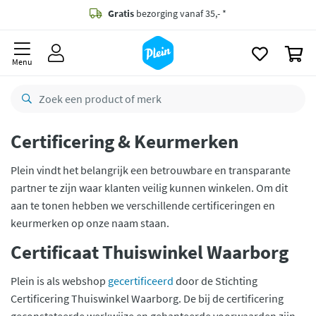
naar
oofdinhoud
Gratis
bezorging vanaf 35,- *
zoeken
0
Voor
22.59u
besteld,
morgen
in huis *
Menu
Gratis
retourneren
8,7/10
Goed
CO2 neutraal
bezorgd
Certificering & Keurmerken
Betaal met Klarna
Plein vindt het belangrijk een betrouwbare en transparante
partner te zijn waar klanten veilig kunnen winkelen. Om dit
aan te tonen hebben we verschillende certificeringen en
keurmerken op onze naam staan.
Certificaat Thuiswinkel Waarborg
Plein is als webshop
gecertificeerd
door de Stichting
Certificering Thuiswinkel Waarborg. De bij de certificering