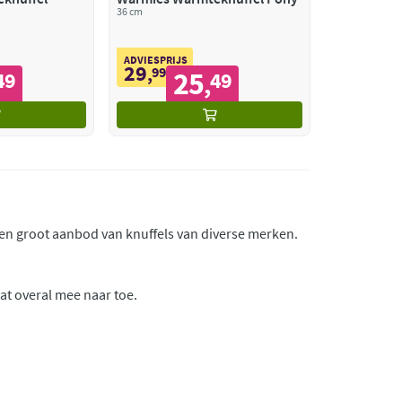
36 cm
ADVIESPRIJS
29
,
99
25
49
49
,
 een groot aanbod van knuffels van diverse merken.
aat overal mee naar toe.