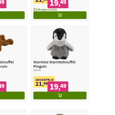
19
99
49
,
Morgen in huis
knuffel
Warmies Warmteknuffel
ruin
Pinguïn
19 cm
ADVIESPRIJS
21
,
99
19
49
49
,