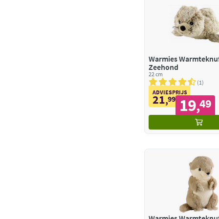
Warmies Warmteknuf
Zeehond
22 cm
1
ADVIESPRIJS
21
,
99
19
49
,
Warmies Warmteknuff