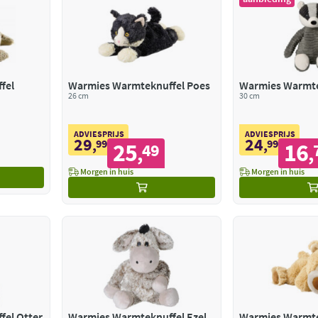
fel
Warmies Warmteknuffel Poes
Warmies Warmte
26 cm
30 cm
ADVIESPRIJS
ADVIESPRIJS
29
24
,
99
,
99
25
16
49
,
,
Morgen in huis
Morgen in huis
el Otter
Warmies Warmteknuffel Ezel
Warmies Warmte