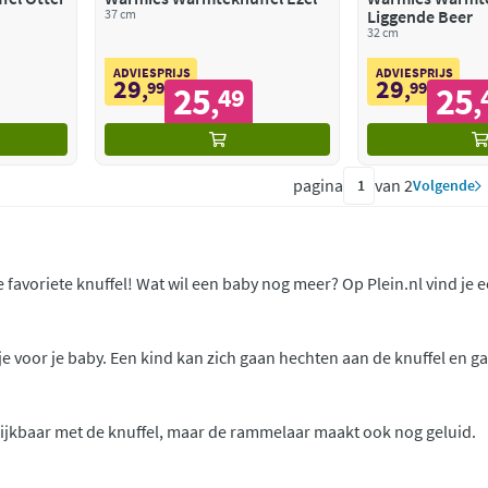
37 cm
Liggende Beer
32 cm
ADVIESPRIJS
ADVIESPRIJS
29
29
,
99
,
99
25
25
49
,
,
pagina
van 2
Volgende
e favoriete knuffel! Wat wil een baby nog meer? Op Plein.nl vind je
je voor je baby. Een kind kan zich gaan hechten aan de knuffel en g
ijkbaar met de knuffel, maar de rammelaar maakt ook nog geluid.