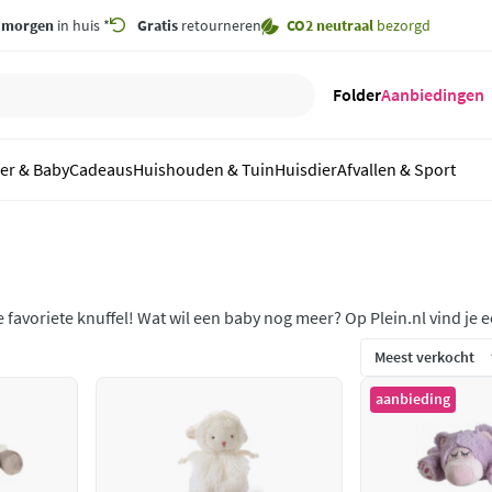
,
morgen
in huis *
Gratis
retourneren
CO2 neutraal
bezorgd
Folder
Aanbiedingen
er & Baby
Cadeaus
Huishouden & Tuin
Huisdier
Afvallen & Sport
e favoriete knuffel! Wat wil een baby nog meer? Op Plein.nl vind je 
aanbieding