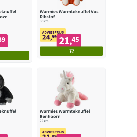
knuffel
Warmies Warmteknuffel Vos
Roze
Ribstof
30 cm
ADVIESPRIJS
24
,
99
21
89
45
,
knuffel
Warmies Warmteknuffel
Eenhoorn
22 cm
ADVIESPRIJS
21
,
99