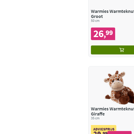
Warmies Warmteknuf
Groot
50 cm
26
99
,
Warmies Warmteknuf
Giraffe
35 cm
ADVIESPRIJS
29
,
99