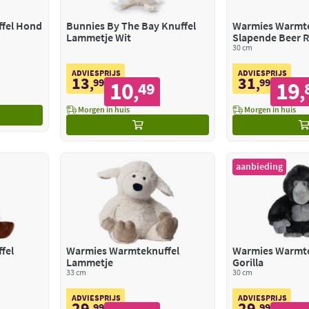
fel Hond
Bunnies By The Bay Knuffel
Warmies Warmte
Lammetje Wit
Slapende Beer 
30 cm
ADVIESPRIJS
ADVIESPRIJS
13
31
,
99
,
99
10
19
49
,
,
Morgen in huis
Morgen in huis
aanbieding
fel
Warmies Warmteknuffel
Warmies Warmte
Lammetje
Gorilla
33 cm
30 cm
ADVIESPRIJS
ADVIESPRIJS
29
29
,
99
,
99