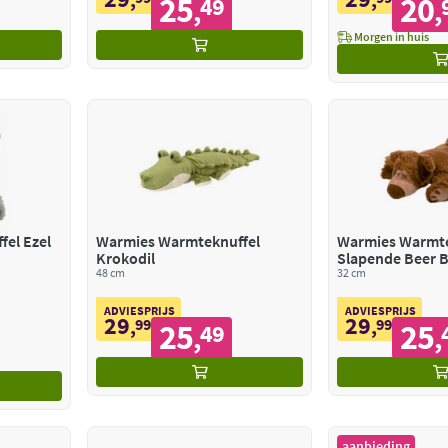
25
20
49
,
,
Morgen in huis
el Ezel
Warmies Warmteknuffel
Warmies Warmte
Krokodil
Slapende Beer B
48 cm
32 cm
ADVIESPRIJS
ADVIESPRIJS
29
29
,
99
,
99
25
25
49
,
,
aanbieding