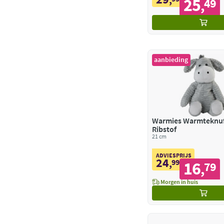
25
49
,
aanbieding
Warmies Warmteknuff
Ribstof
21 cm
ADVIESPRIJS
24
,
99
16
79
,
Morgen in huis