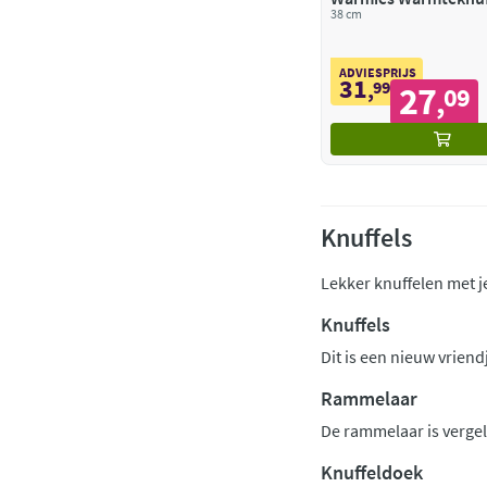
38 cm
ADVIESPRIJS
31
,
99
27
09
,
Knuffels
Lekker knuffelen met j
Knuffels
Dit is een nieuw vriend
Rammelaar
De rammelaar is vergel
Knuffeldoek