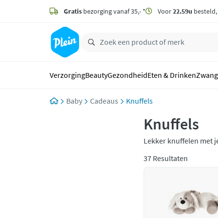
naar
hoofdinhoud
Gratis
bezorging vanaf 35,- *
Voor
22.59u
besteld
zoeken
Verzorging
Beauty
Gezondheid
Eten & Drinken
Zwang
Baby
Cadeaus
Knuffels
Knuffels
Lekker knuffelen met j
merken.
37 Resultaten