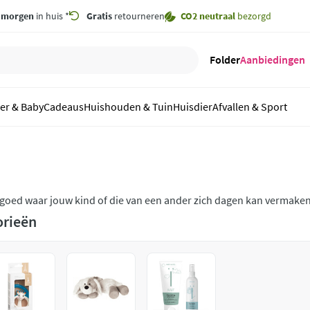
,
morgen
in huis *
Gratis
retourneren
CO2 neutraal
bezorgd
Folder
Aanbiedingen
er & Baby
Cadeaus
Huishouden & Tuin
Huisdier
Afvallen & Sport
oed waar jouw kind of die van een ander zich dagen kan vermaken.
an diverse merken.
orieën