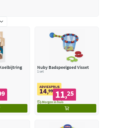
Koelbijtring
Nuby Badspeelgoed Visset
1 set
ADVIESPRIJS
14
,
99
11
99
25
,
Morgen in huis