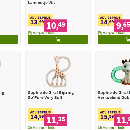
Lammetje Wit
ADVIESPRIJS
ADVIESPRIJS
13
14
,
99
,
99
10
9
49
6
,
,
Morgen in huis
Morgen in huis
ing
Sophie de Giraf Bijtring
Sophie de Giraf 
So'Pure Very Soft
Verkoelend Dub
ADVIESPRIJS
ADVIESPRIJS
14
15
,
99
,
99
11
11
25
,
,
Morgen in huis
Morgen in huis