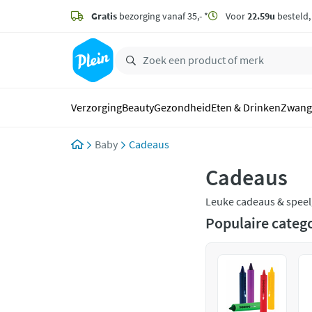
naar
hoofdinhoud
Gratis
bezorging vanaf 35,- *
Voor
22.59u
besteld
zoeken
Verzorging
Beauty
Gezondheid
Eten & Drinken
Zwang
Baby
Cadeaus
Cadeaus
Leuke cadeaus & speelg
cadeaus & speelgoed v
Populaire categ