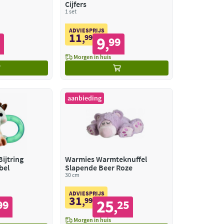
Cijfers
1 set
ADVIESPRIJS
11
,
99
9
5
99
,
Morgen in huis
aanbieding
Bijtring
Warmies Warmteknuffel
bel
Slapende Beer Roze
30 cm
ADVIESPRIJS
31
,
99
25
99
25
,
Morgen in huis