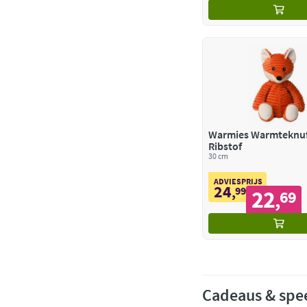
Warmies Warmteknuf
Ribstof
30 cm
ADVIESPRIJS
24
,
99
22
69
,
Cadeaus & spe