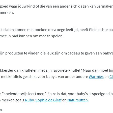
goed waar jouw kind of die van een ander zich dagen kan vermaken.
 merken.
t te laten komen met boeken op vroege leeftijd, heeft Plein echte 
e mee in bad kunnen om mee te spelen.
jn producten te vinden die leuk zijn om cadeau te geven aan baby's.
kkerder dan knuffelen met zijn favoriete knuffel? Maar dan moet hij/z
 met knuffels geschikt voor baby's van onder andere
Warmies
en
C
 "spelenderwijs leert men". En zo is dat, voor baby's is speelgoed 
n merken zoals
Nuby
,
Sophie de Giraf
en
Natursutten
.
ls