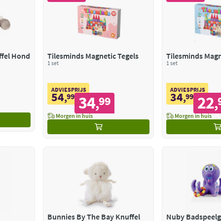
fel Hond
Tilesminds Magnetic Tegels
Tilesminds Magn
1 set
1 set
ADVIESPRIJS
ADVIESPRIJS
54
34
,
99
,
99
34
22
99
,
,
Morgen in huis
Morgen in huis
Bunnies By The Bay Knuffel