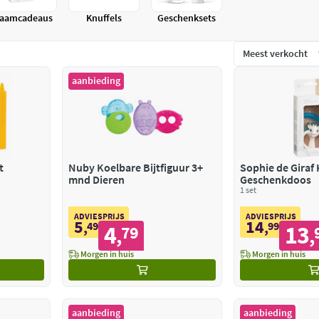
raamcadeaus
Knuffels
Geschenksets
aanbieding
t
Nuby Koelbare Bijtfiguur 3+
Sophie de Giraf 
mnd Dieren
Geschenkdoos
1 set
ADVIESPRIJS
ADVIESPRIJS
5
14
,
49
,
99
4
13
79
,
,
Morgen in huis
Morgen in huis
aanbieding
aanbieding