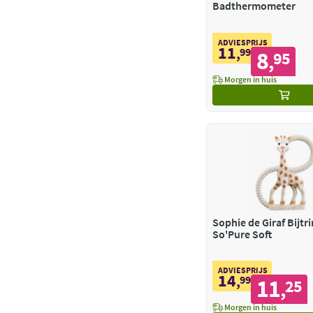
Badthermometer
ADVIESPRIJS
11
,
99
8
95
,
Morgen in huis
Sophie de Giraf Bijtr
So'Pure Soft
ADVIESPRIJS
14
,
99
11
25
,
Morgen in huis