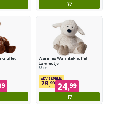
knuffel
Warmies Warmteknuffel
Lammetje
33 cm
ADVIESPRIJS
29
,
99
24
99
99
,