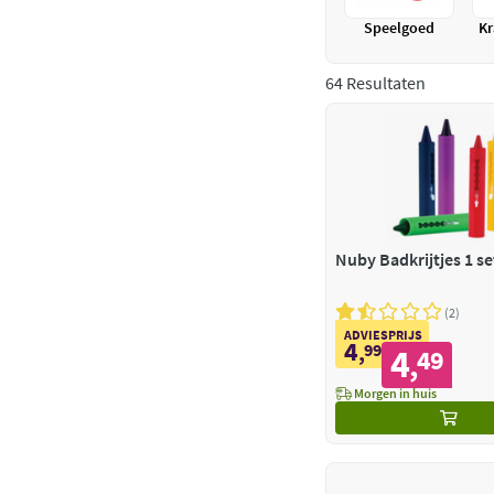
Speelgoed
K
64 Resultaten
Nuby Badkrijtjes 1 se
2
ADVIESPRIJS
4
,
99
4
49
,
Morgen in huis