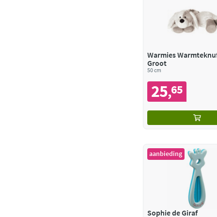
Warmies Warmteknuf
Groot
50 cm
25
65
,
aanbieding
Sophie de Giraf