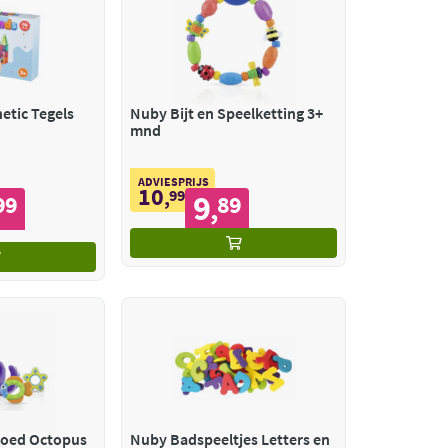
etic Tegels
Nuby Bijt en Speelketting 3+
mnd
ADVIESPRIJS
10
,
99
9
99
89
,
Nuby Badspeelgoed Octopus
Nuby Badspeeltjes Letters en