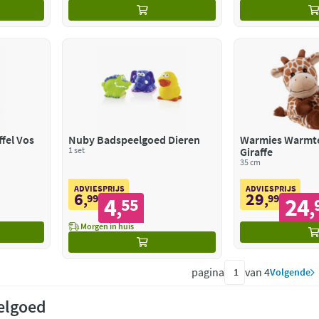
fel Vos
Nuby Badspeelgoed Dieren
Warmies Warmte
1 set
Giraffe
35 cm
ADVIESPRIJS
ADVIESPRIJS
6
29
,
99
,
99
4
24
55
,
,
Morgen in huis
pagina
van 4
Volgende
elgoed