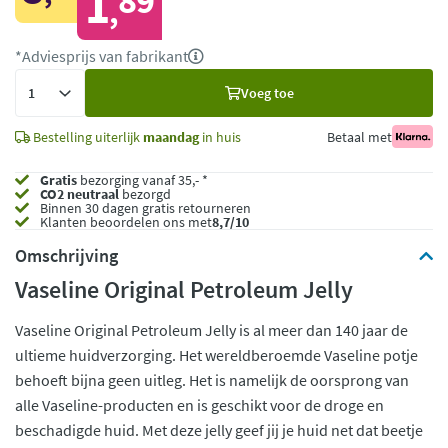
1
89
,
*Adviesprijs van fabrikant
Voeg
Voeg toe
toe
Bestelling uiterlijk
maandag
in huis
Betaal met
Gratis
bezorging vanaf 35,- *
CO2 neutraal
bezorgd
Binnen 30 dagen gratis retourneren
Klanten beoordelen ons met
8,7/10
Omschrijving
Vaseline Original Petroleum Jelly
Vaseline Original Petroleum Jelly is al meer dan 140 jaar de
ultieme huidverzorging. Het wereldberoemde Vaseline potje
behoeft bijna geen uitleg. Het is namelijk de oorsprong van
alle Vaseline-producten en is geschikt voor de droge en
beschadigde huid. Met deze jelly geef jij je huid net dat beetje