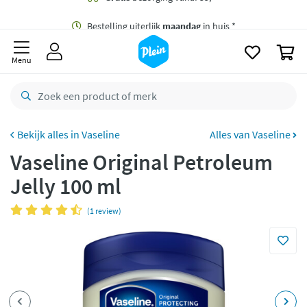
naar
oofdinhoud
Gratis
bezorging vanaf 35,- *
zoeken
0
Bestelling uiterlijk
maandag
in huis *
Menu
Gratis
retourneren
8,7/10
Goed
CO2 neutraal
bezorgd
Vaseline
Alles van Vaseline
Vaseline Original Petroleum
Betaal met Klarna
Jelly 100 ml
(1 review)