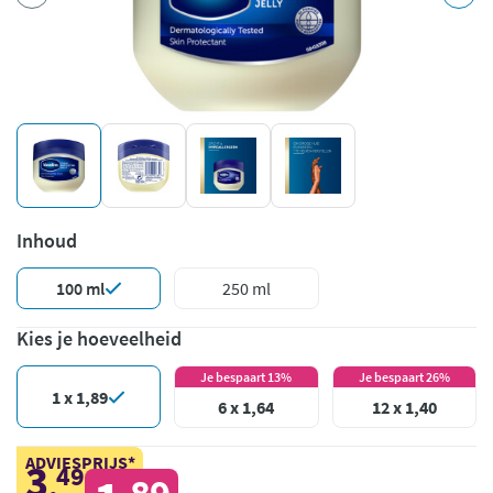
Inhoud
100 ml
250 ml
Kies je hoeveelheid
Je bespaart 13%
Je bespaart 26%
1 x 1,89
6 x 1,64
12 x 1,40
ADVIESPRIJS*
3
49
,