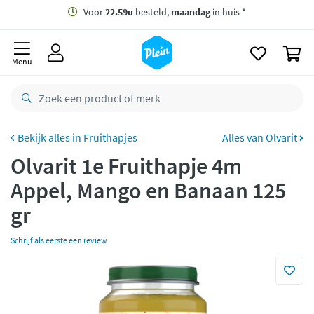
naar
oofdinhoud
Gratis
bezorging vanaf 35,- *
zoeken
0
Voor
22.59u
besteld,
maandag
in huis *
Menu
Gratis
retourneren
8,7/10
Goed
CO2 neutraal
bezorgd
Fruithapjes
Alles van Olvarit
Olvarit 1e Fruithapje 4m
Betaal met Klarna
Appel, Mango en Banaan 125
gr
Schrijf als eerste een review