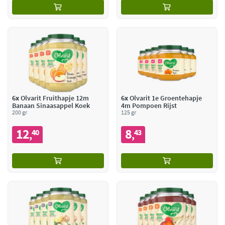
6x
Olvarit Fruithapje 12m
6x
Olvarit 1e Groentehapje
Banaan Sinaasappel Koek
4m Pompoen Rijst
200 gr
125 gr
12
8
40
43
,
,