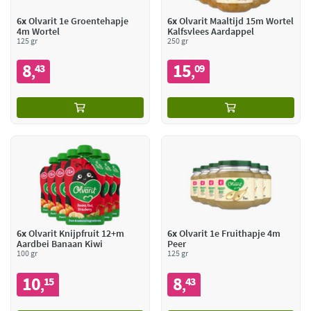
6x
Olvarit 1e Groentehapje
6x
Olvarit Maaltijd 15m Wortel
4m Wortel
Kalfsvlees Aardappel
125 gr
250 gr
8
15
43
09
,
,
6x
Olvarit Knijpfruit 12+m
6x
Olvarit 1e Fruithapje 4m
Aardbei Banaan Kiwi
Peer
100 gr
125 gr
10
8
15
43
,
,