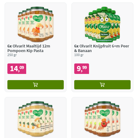
6x
Olvarit Maaltijd 12m
6x
Olvarit Knijpfruit 6+m Peer
Pompoen Kip Pasta
& Banaan
250 gr
100 gr
14
9
09
99
,
,