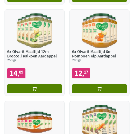
6x
Olvarit Maaltijd 12m
6x
Olvarit Maaltijd 6m
Broccoli Kalkoen Aardappel
Pompoen Kip Aardappel
250 gr
200 gr
14
12
09
17
,
,