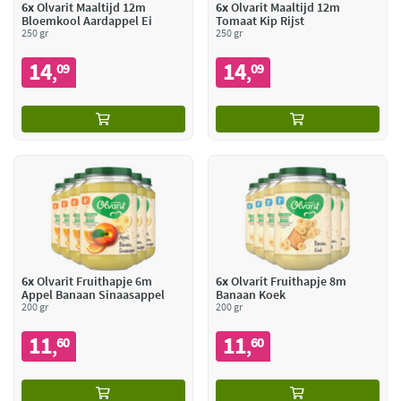
6x
Olvarit Maaltijd 12m
6x
Olvarit Maaltijd 12m
Bloemkool Aardappel Ei
Tomaat Kip Rijst
250 gr
250 gr
14
14
09
09
,
,
6x
Olvarit Fruithapje 6m
6x
Olvarit Fruithapje 8m
Appel Banaan Sinaasappel
Banaan Koek
200 gr
200 gr
11
11
60
60
,
,