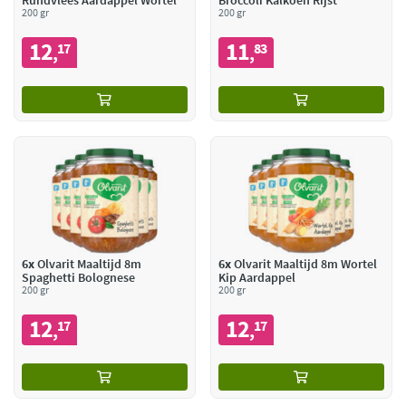
Rundvlees Aardappel Wortel
Broccoli Kalkoen Rijst
200 gr
200 gr
12
11
17
83
,
,
6x
Olvarit Maaltijd 8m
6x
Olvarit Maaltijd 8m Wortel
Spaghetti Bolognese
Kip Aardappel
200 gr
200 gr
12
12
17
17
,
,