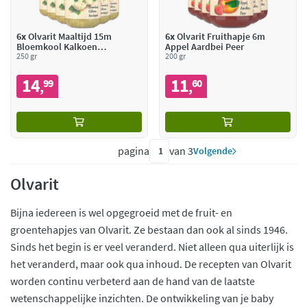
6x
Olvarit Maaltijd 15m
6x
Olvarit Fruithapje 6m
Bloemkool Kalkoen
Appel Aardbei Peer
Aardappel
250 gr
200 gr
14
11
99
60
,
,
pagina
van 3
Volgende
Olvarit
Bijna iedereen is wel opgegroeid met de fruit- en
groentehapjes van Olvarit. Ze bestaan dan ook al sinds 1946.
Sinds het begin is er veel veranderd. Niet alleen qua uiterlijk is
het veranderd, maar ook qua inhoud. De recepten van Olvarit
worden continu verbeterd aan de hand van de laatste
wetenschappelijke inzichten. De ontwikkeling van je baby