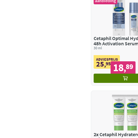
aanbieding
Cetaphil Optimal Hy
48h Activation Seru
30 ml
ADVIESPRIJS
25
,
95
18
89
,
2x
Cetaphil Hydrate