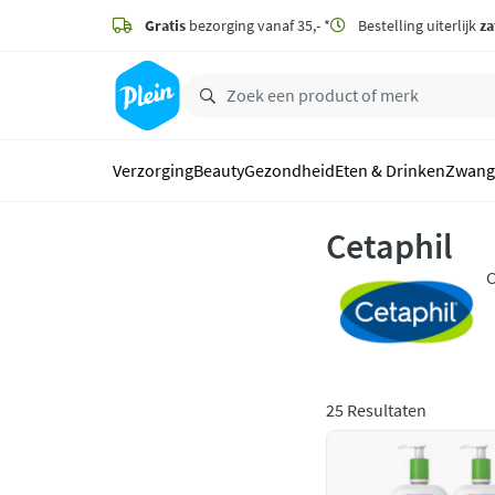
naar
hoofdinhoud
Gratis
bezorging vanaf 35,- *
Bestelling uiterlijk
za
zoeken
Verzorging
Beauty
Gezondheid
Eten & Drinken
Zwang
Cetaphil
C
z
v
25 Resultaten