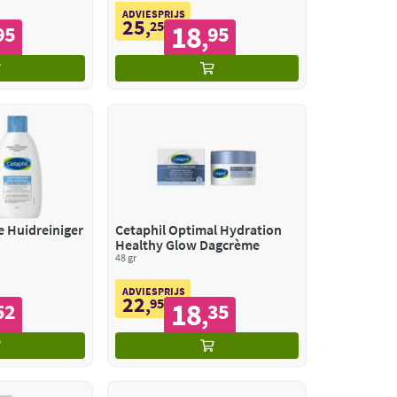
ADVIESPRIJS
25
,
25
18
95
95
,
e Huidreiniger
Cetaphil Optimal Hydration
Healthy Glow Dagcrème
48 gr
ADVIESPRIJS
22
,
95
18
52
35
,