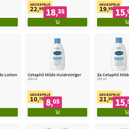
ADVIESPRIJS
ADVIESPRIJS
22
19
,
95
,
95
18
15
35
,
,
de Lotion
Cetaphil Milde Huidreiniger
2x
Cetaphil Mild
200 ml
200 ml
ADVIESPRIJS
ADVIESPRIJS
10
21
,
75
,
50
8
15
05
,
,