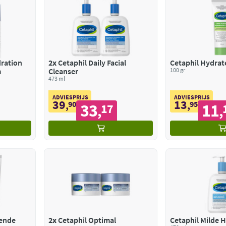
dration
2x
Cetaphil Daily Facial
Cetaphil Hydra
m
Cleanser
100 gr
473 ml
ADVIESPRIJS
ADVIESPRIJS
39
13
,
90
,
95
33
11
17
,
,
rende
2x
Cetaphil Optimal
Cetaphil Milde H