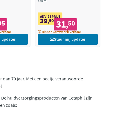
470 ml
ADVIESPRIJS
39
,
90
31
95
50
,
verbaar
Binnenkort weer leverbaar
j updates
Stuur mij updates
er dan 70 jaar. Met een beetje verantwoorde
e!
 De huidverzorgingsproducten van Cetaphil zijn
n zoals: