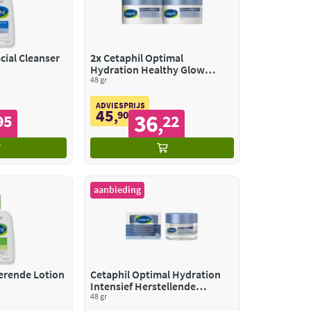
acial Cleanser
2x
Cetaphil Optimal
Hydration Healthy Glow
Dagcrème
48 gr
ADVIESPRIJS
45
,
90
36
95
22
,
aanbieding
erende Lotion
Cetaphil Optimal Hydration
Intensief Herstellende
Hydrogel
48 gr