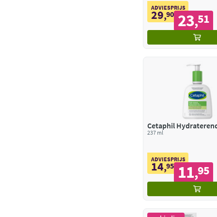
ADVIESPRIJS
29
,
90
23
51
,
Cetaphil Hydrateren
237 ml
ADVIESPRIJS
14
,
95
11
95
,