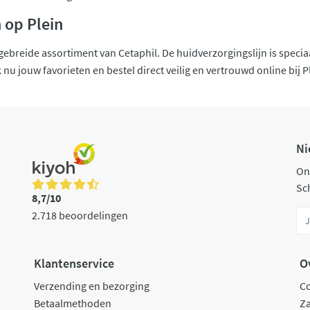
 op Plein
itgebreide assortiment van Cetaphil. De huidverzorgingslijn is spec
nu jouw favorieten en bestel direct veilig en vertrouwd online bij Ple
Ni
On
Sch
8,7/10
2.718 beoordelingen
Klantenservice
O
Verzending en bezorging
C
Betaalmethoden
Za