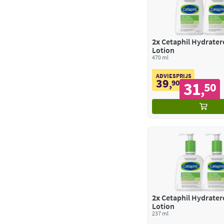
2x
Cetaphil Hydrate
Lotion
470 ml
ADVIESPRIJS
39
,
90
31
50
,
2x
Cetaphil Hydrate
Lotion
237 ml