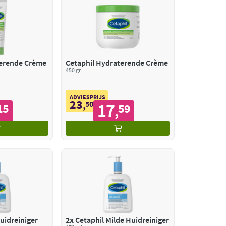
terende Crème
Cetaphil Hydraterende Crème
450 gr
ADVIESPRIJS
23
,
50
17
15
59
,
uidreiniger
2x
Cetaphil Milde Huidreiniger