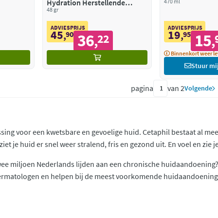
Hydration Herstellende
470 ml
Nachtcrème
48 gr
ADVIESPRIJS
ADVIESPRIJS
45
19
,
90
,
95
36
15
22
,
,
Binnenkort weer le
Stuur mi
pagina
van 2
Volgende
ssing voor een kwetsbare en gevoelige huid. Cetaphil bestaat al me
et je huid er snel weer stralend, fris en gezond uit. En voel en zie j
wee miljoen Nederlands lijden aan een chronische huidaandoening?
ermatologen en helpen bij de meest voorkomende huidaandoeninge