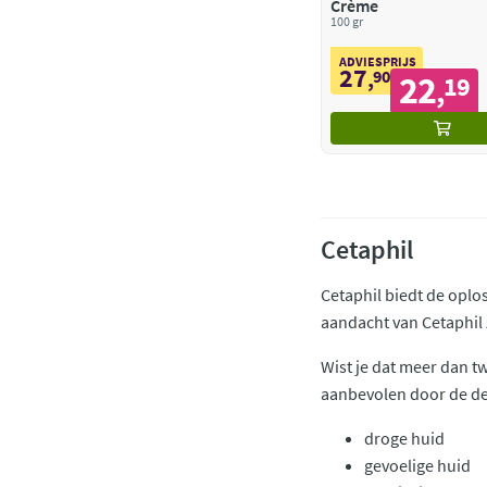
Crème
100 gr
ADVIESPRIJS
27
,
90
22
19
,
Cetaphil
Cetaphil biedt de oplo
aandacht van Cetaphil zi
Wist je dat meer dan t
aanbevolen door de d
droge huid
gevoelige huid