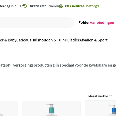
terdag
in huis *
Gratis
retourneren
CO2 neutraal
bezorgd
Folder
Aanbiedingen
er & Baby
Cadeaus
Huishouden & Tuin
Huisdier
Afvallen & Sport
ataphil verzorgingsproducten zijn speciaal voor de kwetsbare en g
ijn van de allerhoogste kwaliteit en gemaakt in samenwerking met
oor mensen met eczeem of acne.