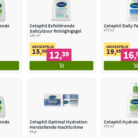
rende
Cetaphil Exfoliërende
Cetaphil Daily F
Salicylzuur Reinigingsgel
473 ml
236 ml
ADVIESPRIJS
ADVIESPRIJS
15
19
,
50
,
95
12
16
39
,
,
rende
Cetaphil Optimal Hydration
Cetaphil Hydrat
Herstellende Nachtcrème
470 ml
48 gr