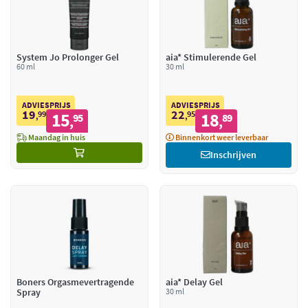
System Jo Prolonger Gel
aia* Stimulerende Gel
60 ml
30 ml
ADVIESPRIJS
ADVIESPRIJS
19
22
99
15
95
18
,
95
,
89
,
,
Maandag in huis
Binnenkort weer leverbaar
Inschrijven
Boners Orgasmevertragende
aia* Delay Gel
Spray
30 ml