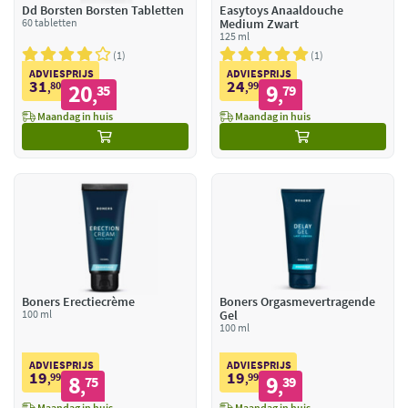
Dd Borsten Borsten Tabletten
Easytoys Anaaldouche
60 tabletten
Medium Zwart
125 ml
1
1
ADVIESPRIJS
ADVIESPRIJS
31
24
80
20
99
9
,
35
,
79
,
,
Maandag in huis
Maandag in huis
Boners Erectiecrème
Boners Orgasmevertragende
100 ml
Gel
100 ml
ADVIESPRIJS
ADVIESPRIJS
19
19
99
8
99
9
,
75
,
39
,
,
Maandag in huis
Maandag in huis