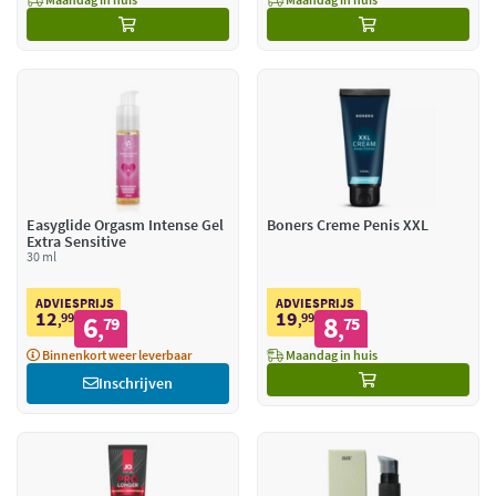
Easyglide Orgasm Intense Gel
Boners Creme Penis XXL
Extra Sensitive
30 ml
ADVIESPRIJS
ADVIESPRIJS
12
19
99
6
99
8
,
79
,
75
,
,
Binnenkort weer leverbaar
Maandag in huis
Inschrijven