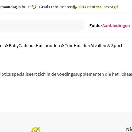
,
maandag
in huis *
Gratis
retourneren
CO2 neutraal
bezorgd
Folder
Aanbiedingen
er & Baby
Cadeaus
Huishouden & Tuin
Huisdier
Afvallen & Sport
iotics specialiseert zich in de voedingssupplementen die het lich
Iotics een grondig onderzoek uitgevoerd van grondstof tot eindpro
egarandeerd.
Ni