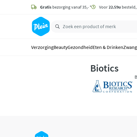
naar
hoofdinhoud
Gratis
bezorging vanaf 35,- *
Voor
22.59u
besteld
zoeken
Verzorging
Beauty
Gezondheid
Eten & Drinken
Zwang
Biotics
B
B
g