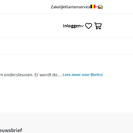
Zakelijk
Klantenservice
0
Inloggen
aam ondersteunen. Er wordt door
Lees meer over Biotics
duct zodat de kwaliteit wordt
euwsbrief