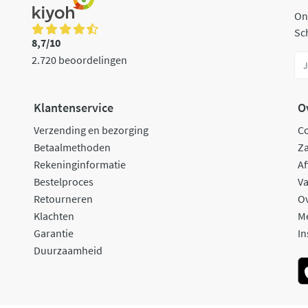
On
Sch
8,7/10
2.720 beoordelingen
Klantenservice
O
Verzending en bezorging
C
Betaalmethoden
Za
Rekeninginformatie
Af
Bestelproces
Va
Retourneren
O
Klachten
M
Garantie
In
Duurzaamheid