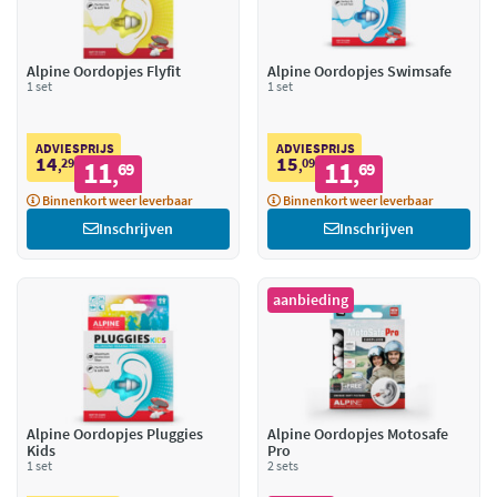
Alpine Oordopjes Flyfit
Alpine Oordopjes Swimsafe
1 set
1 set
ADVIESPRIJS
ADVIESPRIJS
14
15
29
11
09
11
,
69
,
69
,
,
Binnenkort weer leverbaar
Binnenkort weer leverbaar
Inschrijven
Inschrijven
aanbieding
Alpine Oordopjes Pluggies
Alpine Oordopjes Motosafe
Kids
Pro
1 set
2 sets