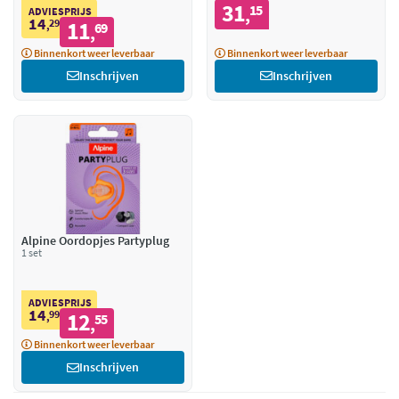
31
15
,
ADVIESPRIJS
14
29
11
,
69
,
Binnenkort weer leverbaar
Binnenkort weer leverbaar
Inschrijven
Inschrijven
Alpine Oordopjes Partyplug
1 set
ADVIESPRIJS
14
99
12
,
55
,
Binnenkort weer leverbaar
Inschrijven