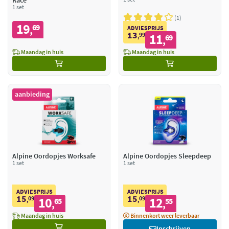
Race
1 set
1
19
69
,
ADVIESPRIJS
13
99
11
,
69
,
Maandag in huis
Maandag in huis
aanbieding
Alpine Oordopjes Worksafe
Alpine Oordopjes Sleepdeep
1 set
1 set
ADVIESPRIJS
ADVIESPRIJS
15
15
09
10
09
12
,
65
,
55
,
,
Maandag in huis
Binnenkort weer leverbaar
Inschrijven