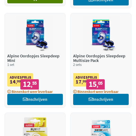
Alpine Oordopjes Sleepdeep
Alpine Oordopjes Sleepdeep
Mini
Multisize Pack
1 set
2 sets
ADVIESPRIJS
ADVIESPRIJS
14
17
99
12
99
15
,
55
,
05
,
,
Binnenkort weer leverbaar
Binnenkort weer leverbaar
Inschrijven
Inschrijven