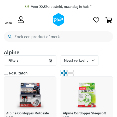
naar
oofdinhoud
Gratis
bezorging vanaf 35,- *
zoeken
0
Voor
22.59u
besteld,
maandag
in huis *
Menu
Gratis
retourneren
8,7/10
Goed
CO2 neutraal
bezorgd
Alpine
Betaal met Klarna
Filters
11 Resultaten
Alpine Oordopjes Motosafe
Alpine Oordopjes Sleepsoft
1 set