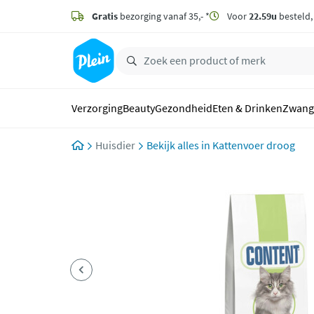
naar
hoofdinhoud
Gratis
bezorging vanaf 35,- *
Voor
22.59u
besteld
zoeken
Verzorging
Beauty
Gezondheid
Eten & Drinken
Zwang
Huisdier
Kattenvoer droog