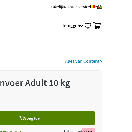
Zakelijk
Klantenservice
0
Inloggen
Alles van Content
nvoer Adult 10 kg
Voeg toe
gen
in huis
Betaal met