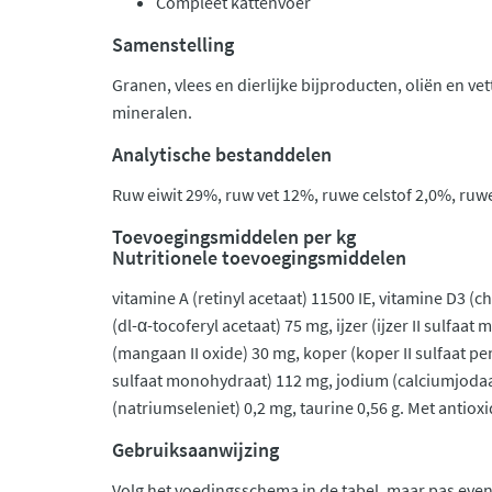
Compleet kattenvoer
Samenstelling
Granen, vlees en dierlijke bijproducten, oliën en ve
mineralen.
Analytische bestanddelen
Ruw eiwit 29%, ruw vet 12%, ruwe celstof 2,0%, ruw
Toevoegingsmiddelen per kg
Nutritionele toevoegingsmiddelen
vitamine A (retinyl acetaat) 11500 IE, vitamine D3 (ch
(dl-α-tocoferyl acetaat) 75 mg, ijzer (ijzer II sulf
(mangaan II oxide) 30 mg, koper (koper II sulfaat pe
sulfaat monohydraat) 112 mg, jodium (calciumjodaat
(natriumseleniet) 0,2 mg, taurine 0,56 g. Met anti
Gebruiksaanwijzing
Volg het voedingsschema in de tabel, maar pas eve