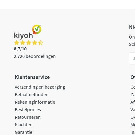
Ni
On
Sch
8,7/10
2.720 beoordelingen
Klantenservice
O
Verzending en bezorging
C
Betaalmethoden
Za
Rekeninginformatie
Af
Bestelproces
Va
Retourneren
O
Klachten
M
Garantie
In