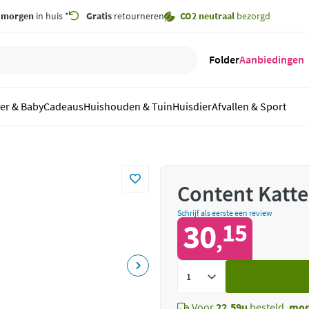
,
morgen
in huis *
Gratis
retourneren
CO2 neutraal
bezorgd
Folder
Aanbiedingen
er & Baby
Cadeaus
Huishouden & Tuin
Huisdier
Afvallen & Sport
Content Katte
Schrijf als eerste een review
30
15
,
Voeg
toe
Voor
22.59u
besteld,
mor