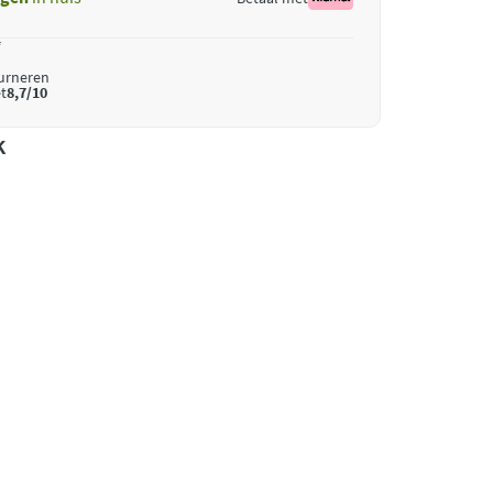
*
ourneren
t
8,7/10
k