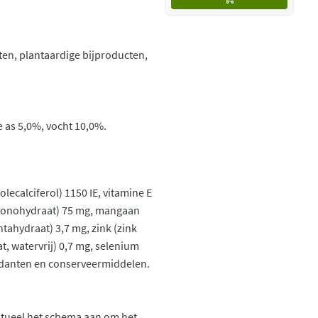
tten, plantaardige bijproducten,
e as 5,0%, vocht 10,0%.
olecalciferol) 1150 IE, vitamine E
aat monohydraat) 75 mg, mangaan
ntahydraat) 3,7 mg, zink (zink
, watervrij) 0,7 mg, selenium
oxidanten en conserveermiddelen.
ntueel het schema aan om het