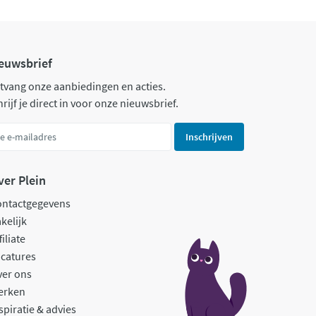
euwsbrief
tvang onze aanbiedingen en acties.
rijf je direct in voor onze nieuwsbrief.
Inschrijven
ver Plein
ontactgegevens
kelijk
filiate
catures
ver ons
erken
spiratie & advies