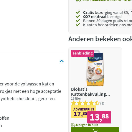
Gratis
bezorging vanaf 35,- 
CO2 neutraal
bezorgd
Binnen 30 dagen gratis ret
Klanten beoordelen ons me
Anderen bekeken oo
aanbieding
oer voor de volwassen kat en
Biokat's
 brokjes met een hoge acceptatie
Kattenbakvulling
ynthetische kleur-, geur- en
Classic
18 liter
5
ADVIESPRIJS
17
,
35
13
88
,
offen
en
Morgen in huis