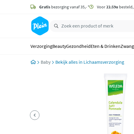
naar
hoofdinhoud
Gratis
bezorging vanaf 35,- *
Voor
22.59u
besteld
zoeken
Verzorging
Beauty
Gezondheid
Eten & Drinken
Zwang
Baby
Lichaamsverzorging