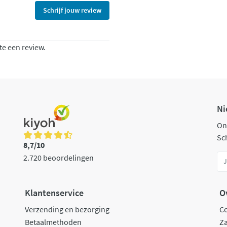
Schrijf jouw review
te een review.
Ni
On
Sch
8,7/10
2.720 beoordelingen
Klantenservice
O
Verzending en bezorging
C
Betaalmethoden
Za