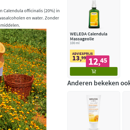
n Calendula officinalis (20%) in
lwasalcoholen en water. Zonder
smiddelen.
WELEDA Calendula
Massageolie
100 ml
ADVIESPRIJS
13
,
99
12
45
,
Anderen bekeken oo