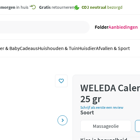
,
morgen
in huis *
Gratis
retourneren
CO2 neutraal
bezorgd
Folder
Aanbiedingen
er & Baby
Cadeaus
Huishouden & Tuin
Huisdier
Afvallen & Sport
WELEDA Calen
25 gr
Schrijf als eerste een review
Soort
Massageolie