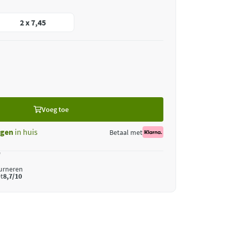
2 x 7,45
Voeg toe
gen
in huis
Betaal met
*
ourneren
t
8,7/10