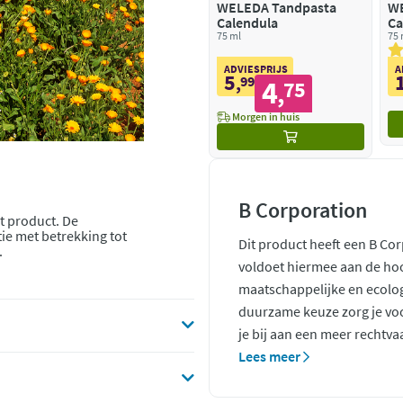
WELEDA Tandpasta
W
Calendula
Ca
75 ml
75 
ADVIESPRIJS
A
5
,
99
4
75
,
Morgen in huis
B Corporation
t product. De
ie met betrekking tot
Dit product heeft een B Co
.
voldoet hiermee aan de ho
maatschappelijke en ecolo
duurzame keuze zorg je voo
je bij aan een meer rechtva
Lees meer