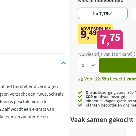
Kies je hoeveelheid
1 x 7,75
ADVIESPRIJS*
9
49
,
7
75
,
*Adviesprijs van fabrikant
Voeg
toe
Voor
22.59u
besteld,
mor
dat het herstellend vermogen
Gratis
bezorging vanaf 35,- 
t en verzacht een ruwe, schrale
CO2 neutraal
bezorgd
Binnen 30 dagen gratis ret
tevens geschikt voor de
Klanten beoordelen ons me
 Zalf wordt een extract van
dat een verzachtende en
Vaak samen gekocht