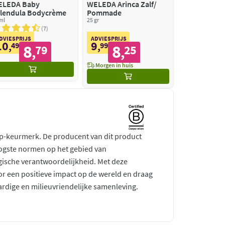
ELEDA Baby
WELEDA Arinca Zalf/
lendula Bodycrème
Pommade
ml
25 gr
7
DVIESPRIJS
ADVIESPRIJS
10
9
,
49
,
99
8
8
79
25
,
,
Morgen in huis
rp-keurmerk. De producent van dit product
ogste normen op het gebied van
gische verantwoordelijkheid. Met deze
r een positieve impact op de wereld en draag
ardige en milieuvriendelijke samenleving.