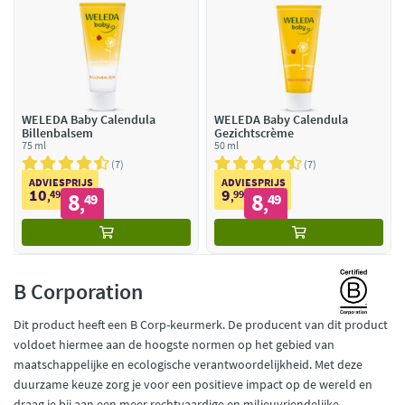
WELEDA Baby Calendula
WELEDA Baby Calendula
Billenbalsem
Gezichtscrème
75 ml
50 ml
7
7
ADVIESPRIJS
ADVIESPRIJS
10
9
49
8
99
8
,
49
,
49
,
,
B Corporation
Dit product heeft een B Corp-keurmerk. De producent van dit product
voldoet hiermee aan de hoogste normen op het gebied van
maatschappelijke en ecologische verantwoordelijkheid. Met deze
duurzame keuze zorg je voor een positieve impact op de wereld en
draag je bij aan een meer rechtvaardige en milieuvriendelijke