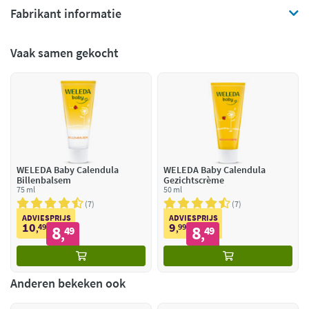
Fabrikant informatie
Vaak samen gekocht
WELEDA Baby Calendula
WELEDA Baby Calendula
Billenbalsem
Gezichtscrème
75 ml
50 ml
7
7
ADVIESPRIJS
ADVIESPRIJS
10
9
49
8
99
8
,
49
,
49
,
,
Anderen bekeken ook