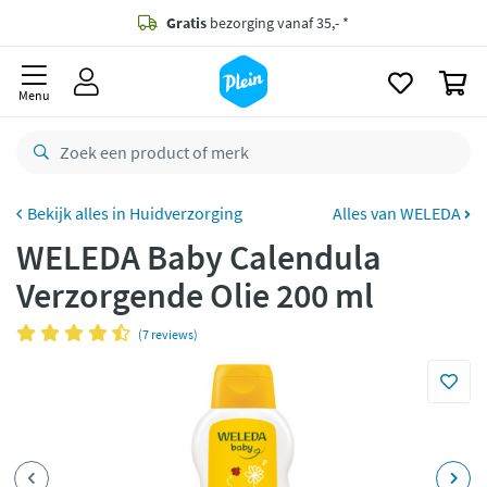
naar
oofdinhoud
Gratis
bezorging vanaf 35,- *
zoeken
0
Bestelling uiterlijk
zaterdag
in huis *
Menu
Gratis
retourneren
8,7/10
Goed
CO2 neutraal
bezorgd
Huidverzorging
Alles van WELEDA
WELEDA Baby Calendula
Betaal met Klarna
Verzorgende Olie 200 ml
(7 reviews)