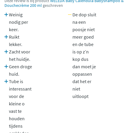
Deze review is bij product
WELEDA Baby Calendula Babyshampoo &
Douchecrème 200 ml
geschreven
Weinig
De dop sluit
nodig per
na een
keer.
poosje niet
Ruikt
meer goed
lekker.
en de tube
Zacht voor
is op z’n
het huidje.
kop dus
Geen droge
dan moet je
huid.
oppassen
Tube is
dat het er
interessant
niet
voor de
uitloopt
kleine o
vast te
houden
tijdens