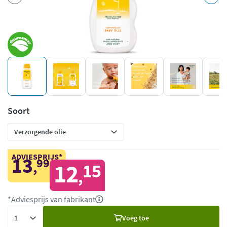
Soort
ADVIESPRIJS*
13
99
,
12
15
,
*Adviesprijs van fabrikant
Voeg
Voeg toe
toe