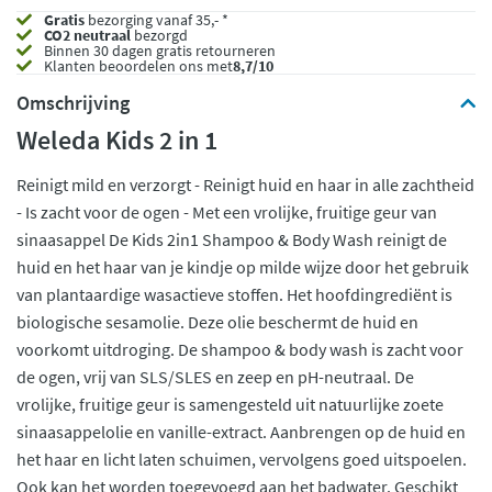
Gratis
bezorging vanaf 35,- *
CO2 neutraal
bezorgd
Binnen 30 dagen gratis retourneren
Klanten beoordelen ons met
8,7/10
Omschrijving
Weleda Kids 2 in 1
Reinigt mild en verzorgt - Reinigt huid en haar in alle zachtheid
- Is zacht voor de ogen - Met een vrolijke, fruitige geur van
sinaasappel De Kids 2in1 Shampoo & Body Wash reinigt de
huid en het haar van je kindje op milde wijze door het gebruik
van plantaardige wasactieve stoffen. Het hoofdingrediënt is
biologische sesamolie. Deze olie beschermt de huid en
voorkomt uitdroging. De shampoo & body wash is zacht voor
de ogen, vrij van SLS/SLES en zeep en pH-neutraal. De
vrolijke, fruitige geur is samengesteld uit natuurlijke zoete
sinaasappelolie en vanille-extract. Aanbrengen op de huid en
het haar en licht laten schuimen, vervolgens goed uitspoelen.
Ook kan het worden toegevoegd aan het badwater. Geschikt