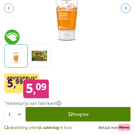
ADVIESPRIJS*
5
99
,
5
09
,
*Adviesprijs van fabrikant
Voeg
Voeg toe
toe
Bestelling uiterlijk
zaterdag
in huis
Betaal met