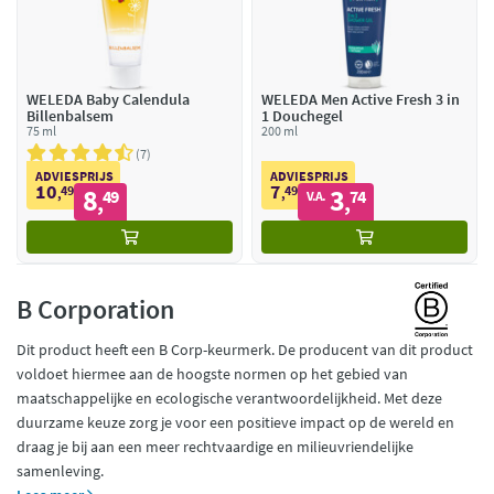
WELEDA Baby Calendula
WELEDA Men Active Fresh 3 in
Billenbalsem
1 Douchegel
75 ml
200 ml
7
ADVIESPRIJS
ADVIESPRIJS
10
7
49
8
49
3
,
49
,
74
V.A.
,
,
B Corporation
Dit product heeft een B Corp-keurmerk. De producent van dit product
voldoet hiermee aan de hoogste normen op het gebied van
maatschappelijke en ecologische verantwoordelijkheid. Met deze
duurzame keuze zorg je voor een positieve impact op de wereld en
draag je bij aan een meer rechtvaardige en milieuvriendelijke
samenleving.