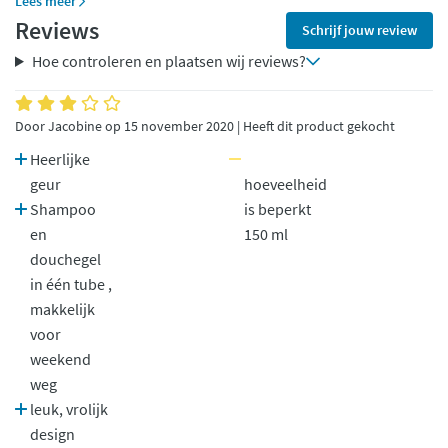
Lees meer
Reviews
Schrijf jouw review
Hoe controleren en plaatsen wij reviews?
Door Jacobine op 15 november 2020 | Heeft dit product gekocht
Heerlijke
geur
hoeveelheid
Shampoo
is beperkt
en
150 ml
douchegel
in één tube ,
makkelijk
voor
weekend
weg
leuk, vrolijk
design