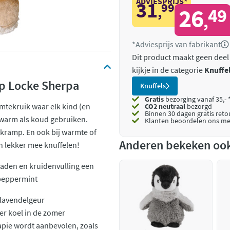
ADVIESPRIJS*
31
99
,
26
49
,
*Adviesprijs van fabrikant
Dit product maakt geen deel
kijkje in de categorie
Knuffe
p Locke Sherpa
Knuffels
Gratis
bezorging vanaf 35,- 
mtekruik waar elk kind (en
CO2 neutraal
bezorgd
Binnen 30 dagen gratis ret
 warm als koud gebruiken.
Klanten beoordelen ons me
 kramp. En ook bij warmte of
Anderen bekeken oo
en lekker mee knuffelen!
raden en kruidenvulling een
 peppermint
 lavendelgeur
ker koel in de zomer
apie wordt aanbevolen, zoals