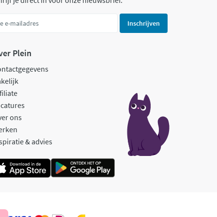
rijf je direct in voor onze nieuwsbrief.
Inschrijven
ver Plein
ontactgegevens
kelijk
filiate
catures
ver ons
erken
spiratie & advies