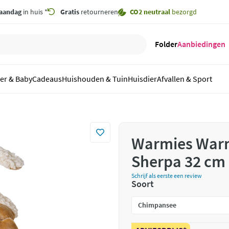
aandag
in huis *
Gratis
retourneren
CO2 neutraal
bezorgd
Folder
Aanbiedingen
er & Baby
Cadeaus
Huishouden & Tuin
Huisdier
Afvallen & Sport
Warmies Warm
Sherpa 32 cm
Schrijf als eerste een review
Soort