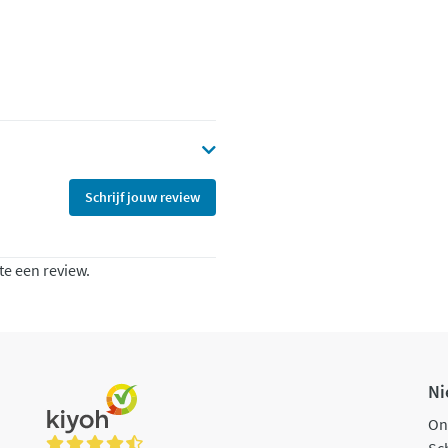
Schrijf jouw review
te een review.
Ni
On