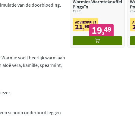
Warmies Warmteknuffel
Wa
timulatie van de doorbloeding,
Pinguïn
Po
19 cm
26
ADVIESPRIJS
A
21
,
99
19
49
,
 Warmie voelt heerlijk warm aan
aloë vera, kamille, spearmint,
iezer.
p een schoon onderbord leggen