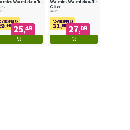
rmies Warmteknuffel
Warmies Warmteknuffel
es
Otter
 cm
38 cm
DVIESPRIJS
ADVIESPRIJS
29
31
,
99
,
99
25
27
49
09
,
,