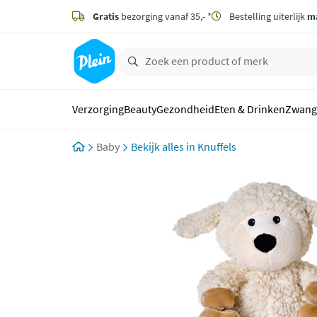
naar
hoofdinhoud
Gratis
bezorging vanaf 35,- *
Bestelling uiterlijk
m
zoeken
Verzorging
Beauty
Gezondheid
Eten & Drinken
Zwang
Baby
Knuffels