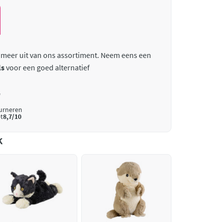
 meer uit van ons assortiment. Neem eens een
ls
voor een goed alternatief
*
ourneren
t
8,7/10
k