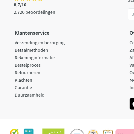
Sch
8,7/10
2.720 beoordelingen
Klantenservice
O
Verzending en bezorging
C
Betaalmethoden
Za
Rekeninginformatie
Af
Bestelproces
Va
Retourneren
O
Klachten
M
Garantie
In
Duurzaamheid