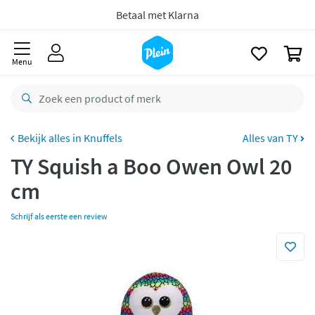
naar
Gratis
retourneren
oofdinhoud
zoeken
8,7/10
Goed
0
Menu
CO2 neutraal
bezorgd
Betaal met Klarna
Knuffels
Alles van TY
TY Squish a Boo Owen Owl 20
cm
Schrijf als eerste een review