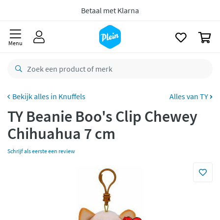
naar
CO2 neutraal
bezorgd
oofdinhoud
zoeken
Betaal met Klarna
0
Menu
Knuffels
Alles van TY
TY Beanie Boo's Clip Chewey
Chihuahua 7 cm
Schrijf als eerste een review