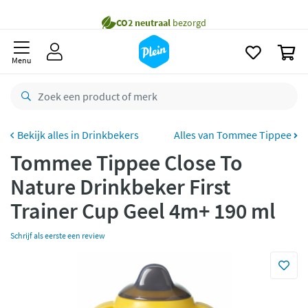
naar
oofdinhoud
Gratis
bezorging vanaf 35,- *
zoeken
0
Bestelling uiterlijk
maandag
in huis *
Menu
Gratis
retourneren
8,7/10
Goed
CO2 neutraal
bezorgd
Drinkbekers
Alles van Tommee Tippee
Tommee Tippee Close To
Betaal met Klarna
Nature Drinkbeker First
Trainer Cup Geel 4m+ 190 ml
Schrijf als eerste een review