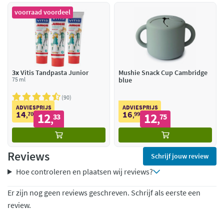
voorraad voordeel
3x
Vitis Tandpasta Junior
Mushie Snack Cup Cambridge
75 ml
blue
90
ADVIESPRIJS
ADVIESPRIJS
14
16
70
12
99
12
,
33
,
75
,
,
Reviews
Schrijf jouw review
Hoe controleren en plaatsen wij reviews?
Er zijn nog geen reviews geschreven. Schrijf als eerste een
review.