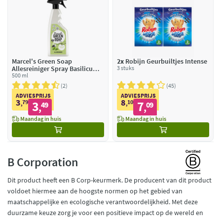
Marcel's Green Soap
2x
Robijn Geurbuiltjes Intense
Allesreiniger Spray Basilicum
3 stuks
& Vetiver Gras
500 ml
2
45
ADVIESPRIJS
ADVIESPRIJS
3
8
79
3
10
7
,
49
,
09
,
,
Maandag in huis
Maandag in huis
B Corporation
Dit product heeft een B Corp-keurmerk. De producent van dit product
voldoet hiermee aan de hoogste normen op het gebied van
maatschappelijke en ecologische verantwoordelijkheid. Met deze
duurzame keuze zorg je voor een positieve impact op de wereld en