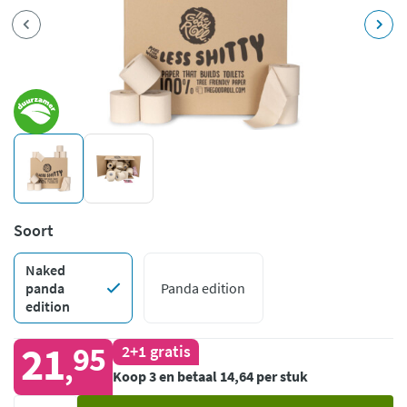
Soort
Naked
panda
Panda edition
edition
21
95
2+1 gratis
,
Koop 3 en betaal 14,64 per stuk
Voeg