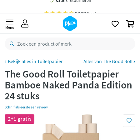
naar
oofdinhoud
Gratis
bezorging vanaf 35,- *
zoeken
0
Voor
22.59u
besteld,
maandag
in huis *
Menu
Gratis
retourneren
8,7/10
Goed
CO2 neutraal
bezorgd
Toiletpapier
Alles van The Good Roll
The Good Roll Toiletpapier
Betaal met Klarna
Bamboe Naked Panda Edition
24 stuks
Schrijf als eerste een review
2+1 gratis