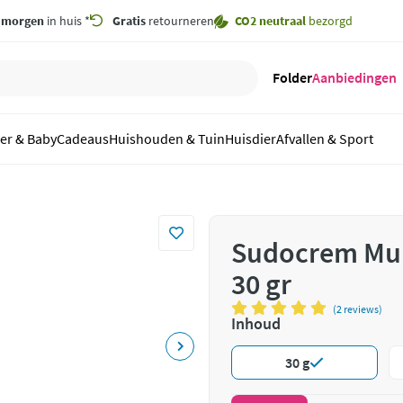
,
morgen
in huis *
Gratis
retourneren
CO2 neutraal
bezorgd
Folder
Aanbiedingen
er & Baby
Cadeaus
Huishouden & Tuin
Huisdier
Afvallen & Sport
Sudocrem Mul
30 gr
(2 reviews)
Inhoud
30 g