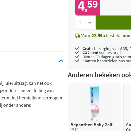
4
59
,
Voeg
toe
Voor
22.59u
besteld,
mor
Gratis
bezorging vanaf 35,- 
CO2 neutraal
bezorgd
Binnen 30 dagen gratis ret
Klanten beoordelen ons me
Anderen bekeken oo
j luieruitslag, kan het ook
ijzondere samenstelling van
teunt het herstellend vermogen
bij onder andere:
Bepanthen Baby Zalf
Su
30 gr
Cr