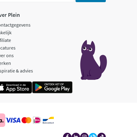
ver Plein
ontactgegevens
kelijk
filiate
catures
ver ons
erken
spiratie & advies