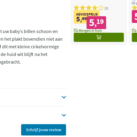
60 
3
ADVIESPRIJS
5
,
49
5
19
,
t uw baby’s billen schoon en
Morgen in huis
n het plakt bovendien niet aan
jf dit met kleine cirkelvormige
de huid wit blijft na het
ngebracht.
Schrijf jouw review