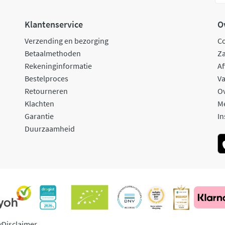
Klantenservice
O
Verzending en bezorging
C
Betaalmethoden
Za
Rekeninginformatie
Af
Bestelproces
Va
Retourneren
O
Klachten
M
Garantie
In
Duurzaamheid
y
Disclaimer