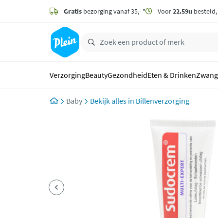
naar
hoofdinhoud
Gratis
bezorging vanaf 35,- *
Voor
22.59u
besteld
zoeken
Verzorging
Beauty
Gezondheid
Eten & Drinken
Zwang
Baby
Billenverzorging