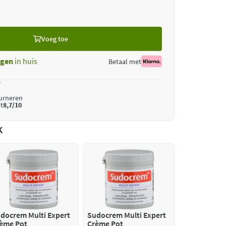
Voeg toe
gen
in huis
Betaal met
*
ourneren
t
8,7/10
k
docrem Multi Expert
Sudocrem Multi Expert
ème Pot
Crème Pot