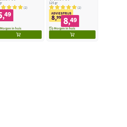
gr
125 gr
2
2
5
49
,
ADVIESPRIJS
8
,
99
8
49
,
Morgen in huis
Morgen in huis