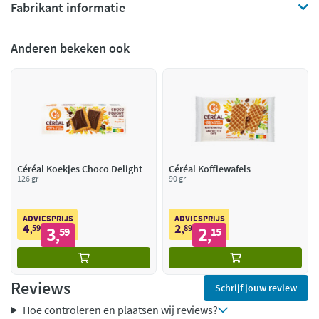
Fabrikant informatie
Anderen bekeken ook
Céréal Koekjes Choco Delight
Céréal Koffiewafels
126 gr
90 gr
ADVIESPRIJS
ADVIESPRIJS
4
2
59
3
89
2
,
59
,
15
,
,
Reviews
Schrijf jouw review
Hoe controleren en plaatsen wij reviews?