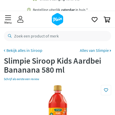
naar
oofdinhoud
Gratis
bezorging vanaf 35,- *
zoeken
0
Bestelling uiterlijk
zaterdag
in huis *
Menu
Gratis
retourneren
8,7/10
Goed
CO2 neutraal
bezorgd
Siroop
Alles van Slimpie
Slimpie Siroop Kids Aardbei
Betaal met Klarna
Bananana 580 ml
Schrijf als eerste een review