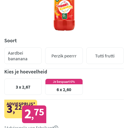
Soort
Aardbei
Perzik peerrr
Tutti frutti
bananana
Kies je hoeveelheid
Je bespaart 6%
3 x 2,67
6 x 2,60
ADVIESPRIJS*
3
22
,
2
75
,
*Adviesprijs van fabrikant