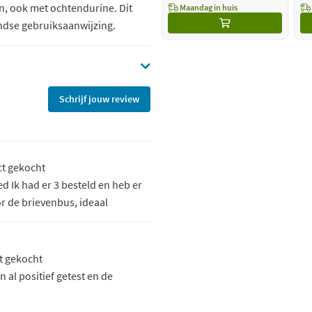
, ook met ochtendurine. Dit
Maandag in huis
ndse gebruiksaanwijzing.
Schrijf jouw review
ct gekocht
d Ik had er 3 besteld en heb er
r de brievenbus, ideaal
ct gekocht
al positief getest en de