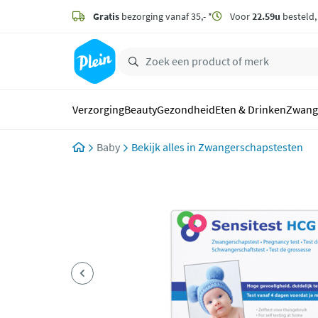
naar
hoofdinhoud
Gratis
bezorging vanaf 35,- *
Voor
22.59u
besteld
zoeken
Verzorging
Beauty
Gezondheid
Eten & Drinken
Zwang
Baby
Zwangerschapstesten