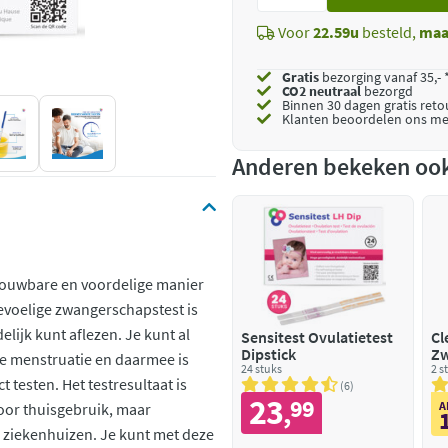
toe
Voor
22.59u
besteld,
maa
Gratis
bezorging vanaf 35,- 
CO2 neutraal
bezorgd
Binnen 30 dagen gratis ret
Klanten beoordelen ons me
Anderen bekeken oo
trouwbare en voordelige manier
gevoelige zwangerschapstest is
elijk kunt aflezen. Je kunt al
Sensitest Ovulatietest
Cl
Dipstick
Zw
je menstruatie en daarmee is
24 stuks
Ul
2 s
t testen. Het testresultaat is
6
23
99
,
A
voor thuisgebruik, maar
n ziekenhuizen. Je kunt met deze