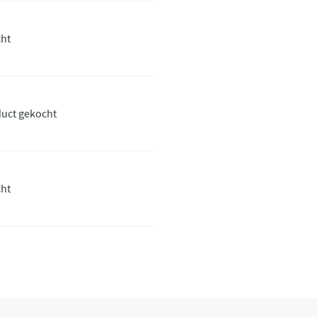
cht
duct gekocht
cht