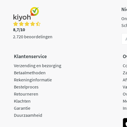
Ni
On
Sch
8,7/10
2.720 beoordelingen
Klantenservice
O
Verzending en bezorging
C
Betaalmethoden
Za
Rekeninginformatie
Af
Bestelproces
Va
Retourneren
O
Klachten
M
Garantie
In
Duurzaamheid