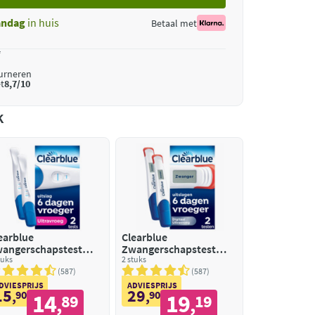
ndag
in huis
Betaal met
*
ourneren
t
8,7/10
k
earblue
Clearblue
angerschapstest
Zwangerschapstest
travroeg
tuks
Ultravroeg Digitaal
2 stuks
587
587
DVIESPRIJS
ADVIESPRIJS
15
29
,
90
,
90
14
19
89
19
,
,