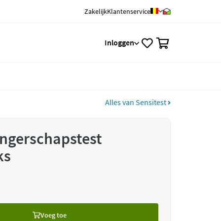
Zakelijk
Klantenservice
0
Inloggen
Alles van Sensitest
angerschapstest
ks
Voeg toe