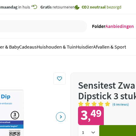
,
maandag
in huis *
Gratis
retourneren
CO2 neutraal
bezorgd
Folder
Aanbiedingen
er & Baby
Cadeaus
Huishouden & Tuin
Huisdier
Afvallen & Sport
Sensitest Zw
Dipstick 3 stu
(6 reviews)
3
49
,
Voeg