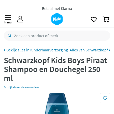
Gratis
bezorging vanaf 35,- *
naar
oofdinhoud
zoeken
Bestelling uiterlijk
maandag
in huis *
0
Menu
Gratis
retourneren
8,7/10
Goed
CO2 neutraal
bezorgd
Kinderhaarverzorging
Alles van Schwarzkopf
Betaal met Klarna
Schwarzkopf Kids Boys Piraat
Shampoo en Douchegel 250
ml
Schrijf als eerste een review