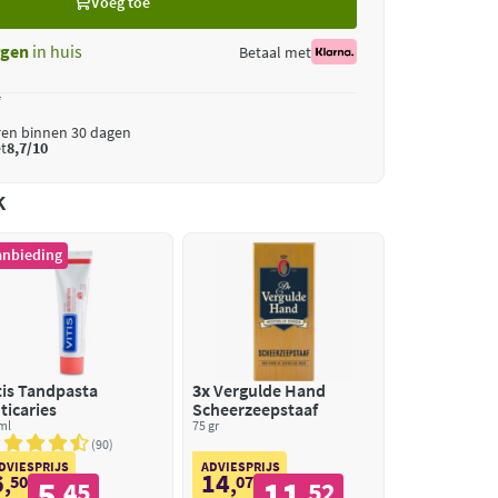
Voeg toe
gen
in huis
Betaal met
*
ren binnen 30 dagen
t
8,7/10
k
anbieding
tis Tandpasta
3x
Vergulde Hand
ticaries
Scheerzeepstaaf
ml
75 gr
90
DVIESPRIJS
ADVIESPRIJS
6
14
,
50
,
07
5
11
45
52