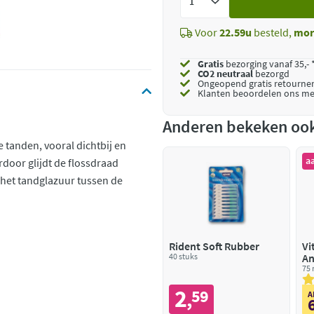
toe
Voor
22.59u
besteld,
mor
Gratis
bezorging vanaf 35,- 
CO2 neutraal
bezorgd
Ongeopend
gratis retourne
Klanten beoordelen ons me
Anderen bekeken oo
de tanden, vooral dichtbij en
a
door glijdt de flossdraad
 het tandglazuur tussen de
Rident Soft Rubber
Vi
40 stuks
An
75 
2
59
,
A