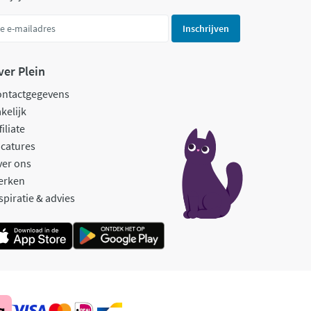
Inschrijven
ver Plein
ontactgegevens
kelijk
filiate
catures
ver ons
erken
spiratie & advies