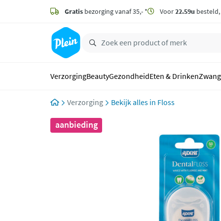
naar
hoofdinhoud
Gratis
bezorging vanaf 35,- *
Voor
22.59u
besteld
zoeken
Verzorging
Beauty
Gezondheid
Eten & Drinken
Zwang
Verzorging
Floss
aanbieding