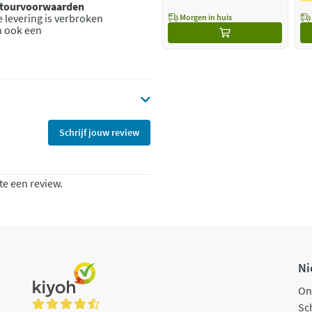
retourvoorwaarden
 levering is verbroken
Morgen in huis
n ook een
Schrijf jouw review
te een review.
Ni
On
Sch