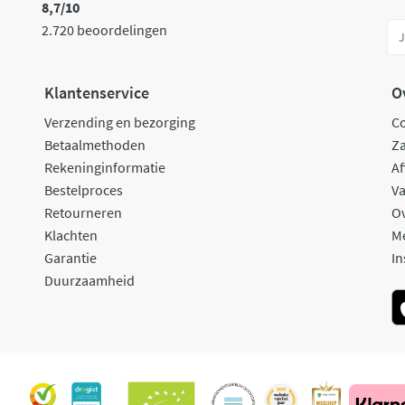
8,7/10
2.720 beoordelingen
Klantenservice
O
Verzending en bezorging
C
Betaalmethoden
Za
Rekeninginformatie
Af
Bestelproces
Va
Retourneren
O
Klachten
M
Garantie
In
Duurzaamheid