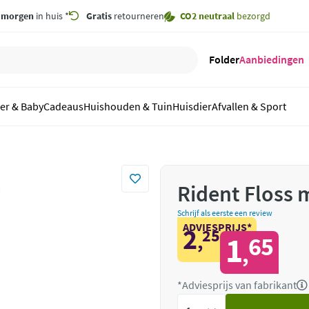
,
morgen
in huis *
Gratis
retourneren
CO2 neutraal
bezorgd
Folder
Aanbiedingen
er & Baby
Cadeaus
Huishouden & Tuin
Huisdier
Afvallen & Sport
Rident Floss 
Schrijf als eerste een review
ADVIESPRIJS*
2
25
,
1
65
,
*Adviesprijs van fabrikant
Voeg