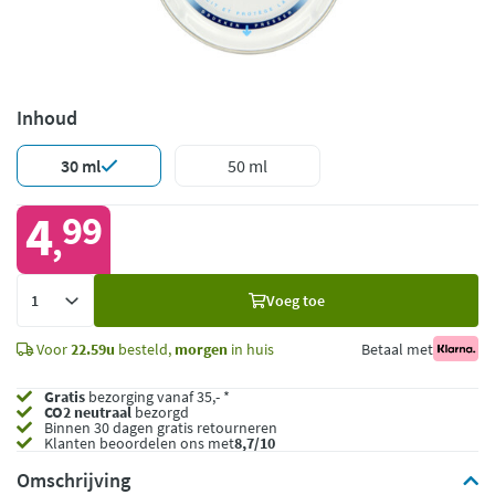
Inhoud
30 ml
50 ml
4
99
,
Voeg
Voeg toe
toe
Voor
22.59u
besteld,
morgen
in huis
Betaal met
Gratis
bezorging vanaf 35,- *
CO2 neutraal
bezorgd
Binnen 30 dagen gratis retourneren
Klanten beoordelen ons met
8,7/10
Omschrijving