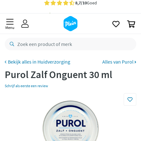
naar
oofdinhoud
Gratis
bezorging vanaf 35,- *
zoeken
0
Voor
22.59u
besteld,
morgen
in huis *
Menu
Gratis
retourneren
8,7/10
Goed
CO2 neutraal
bezorgd
Huidverzorging
Alles van Purol
Purol Zalf Onguent 30 ml
Betaal met Klarna
Schrijf als eerste een review