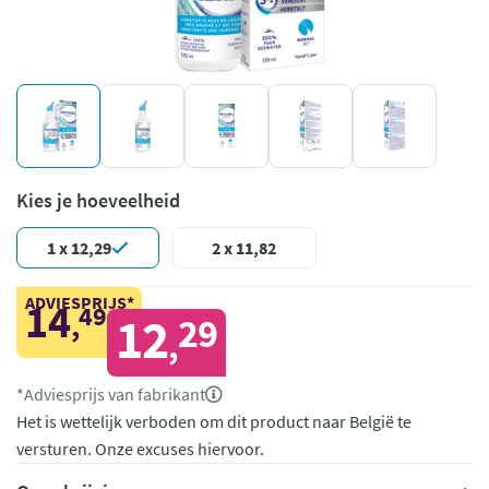
Kies je hoeveelheid
1 x 12,29
2 x 11,82
ADVIESPRIJS*
14
49
,
12
29
,
*Adviesprijs van fabrikant
Het is wettelijk verboden om dit product naar België te
versturen. Onze excuses hiervoor.