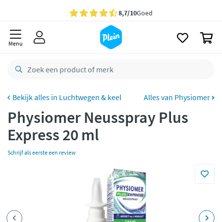
naar
Gratis
bezorging vanaf 35,- *
oofdinhoud
zoeken
Bestelling uiterlijk
zaterdag
in huis *
0
Menu
Gratis
retourneren
8,7/10
Goed
CO2 neutraal
bezorgd
Luchtwegen & keel
Alles van Physiomer
Betaal met Klarna
Physiomer Neusspray Plus
Express 20 ml
Schrijf als eerste een review