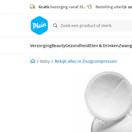
naar
hoofdinhoud
Gratis
bezorging vanaf 35,- *
Bestelling uiterlijk
za
zoeken
Verzorging
Beauty
Gezondheid
Eten & Drinken
Zwang
Baby
Zoogcompressen