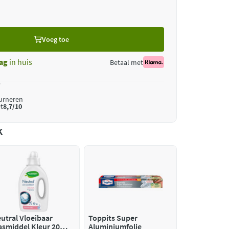
Voeg toe
ag
in huis
Betaal met
*
ourneren
t
8,7/10
k
utral Vloeibaar
Toppits Super
smiddel Kleur 20
Aluminiumfolie