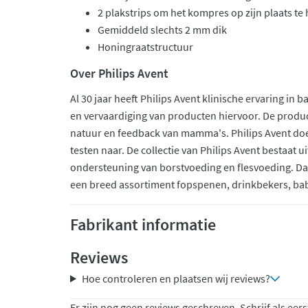
2 plakstrips om het kompres op zijn plaats t
Gemiddeld slechts 2 mm dik
Honingraatstructuur
Over Philips Avent
Al 30 jaar heeft Philips Avent klinische ervaring in
en vervaardiging van producten hiervoor. De produc
natuur en feedback van mamma's. Philips Avent doe
testen naar. De collectie van Philips Avent bestaat u
ondersteuning van borstvoeding en flesvoeding. Daa
een breed assortiment fopspenen, drinkbekers, bab
Fabrikant informatie
Reviews
Hoe controleren en plaatsen wij reviews?
Er zijn nog geen reviews geschreven. Schrijf als eers