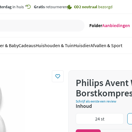
terdag
in huis *
Gratis
retourneren
CO2 neutraal
bezorgd
Folder
Aanbiedingen
er & Baby
Cadeaus
Huishouden & Tuin
Huisdier
Afvallen & Sport
Philips Aven
Borstkompres
Schrijf als eerste een review
Inhoud
24 st