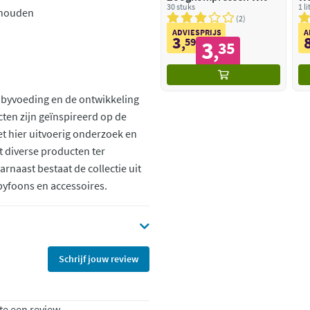
30 stuks
Wa
1 li
e houden
2
ADVIESPRIJS
A
3
,
59
3
35
,
 babyvoeding en de ontwikkeling
ten zijn geïnspireerd op de
t hier uitvoerig onderzoek en
it diverse producten ter
rnaast bestaat de collectie uit
yfoons en accessoires.
Schrijf jouw review
te een review.