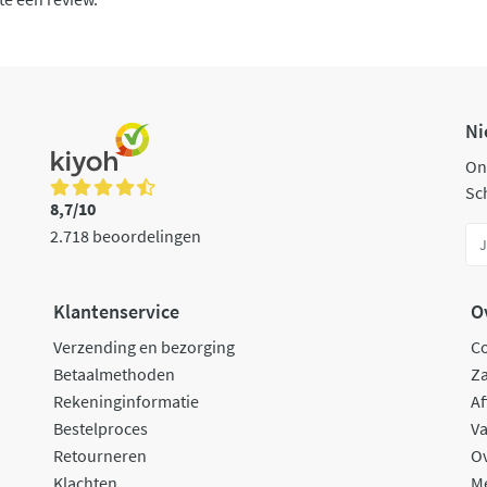
Ni
On
Sch
8,7/10
2.718 beoordelingen
Klantenservice
O
Verzending en bezorging
C
Betaalmethoden
Za
Rekeninginformatie
Af
Bestelproces
Va
Retourneren
O
Klachten
M