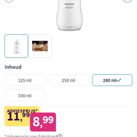
Inhoud
125 ml
250 ml
260 ml
330 ml
ADVIESPRIJS*
11
99
,
8
99
,
*Adviesprijs van fabrikant