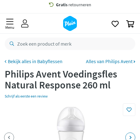
naar
oofdinhoud
Gratis
bezorging vanaf 35,- *
zoeken
0
Bestelling uiterlijk
zaterdag
in huis *
Menu
Gratis
retourneren
8,7/10
Goed
CO2 neutraal
bezorgd
Babyflessen
Alles van Philips Avent
Philips Avent Voedingsfles
Betaal met Klarna
Natural Response 260 ml
Schrijf als eerste een review