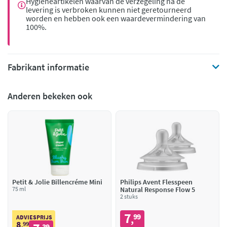
Hygiëneartikelen waarvan de verzegeling na de
levering is verbroken kunnen niet geretourneerd
worden en hebben ook een waardevermindering van
100%.
Fabrikant informatie
Anderen bekeken ook
Petit & Jolie Billencréme Mini
Philips Avent Flesspeen
75 ml
Natural Response Flow 5
2 stuks
7
99
,
ADVIESPRIJS
8
99
,
39