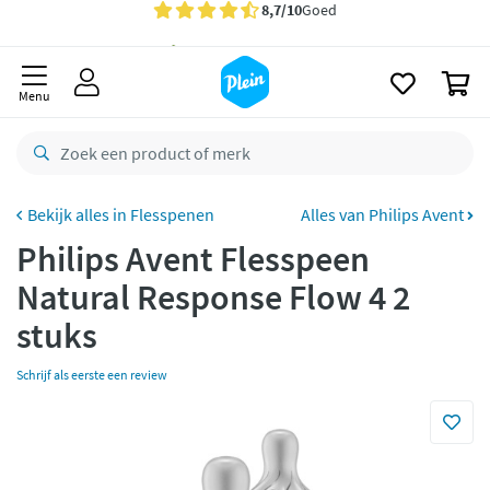
naar
oofdinhoud
Gratis
bezorging vanaf 35,- *
zoeken
0
Bestelling uiterlijk
zaterdag
in huis *
Menu
Gratis
retourneren
8,7/10
Goed
CO2 neutraal
bezorgd
Flesspenen
Alles van Philips Avent
Philips Avent Flesspeen
Betaal met Klarna
Natural Response Flow 4 2
stuks
Schrijf als eerste een review