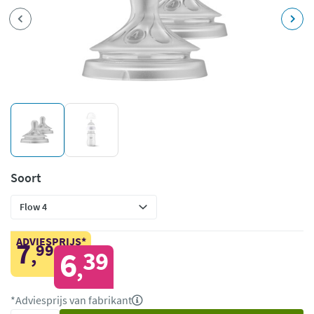
Soort
ADVIESPRIJS*
7
99
,
6
39
,
*Adviesprijs van fabrikant