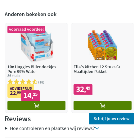
Anderen bekeken ook
voorraad voordeel
10x
Huggies Billendoekjes
Ella's kitchen 12 Stuks 6+
Pure 99% Water
Maaltijden Pakket
56 stuks
18
32
49
,
ADVIESPRIJS
22
90
14
,
15
,
Reviews
Schrijf jouw review
Hoe controleren en plaatsen wij reviews?