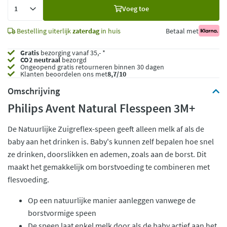
Voeg
Voeg toe
toe
Bestelling uiterlijk
zaterdag
in huis
Betaal met
Gratis
bezorging vanaf 35,- *
CO2 neutraal
bezorgd
Ongeopend
gratis retourneren binnen 30 dagen
Klanten beoordelen ons met
8,7/10
Omschrijving
Philips Avent Natural Flesspeen 3M+
De Natuurlijke Zuigreflex-speen geeft alleen melk af als de
baby aan het drinken is. Baby's kunnen zelf bepalen hoe snel
ze drinken, doorslikken en ademen, zoals aan de borst. Dit
maakt het gemakkelijk om borstvoeding te combineren met
flesvoeding.
Op een natuurlijke manier aanleggen vanwege de
borstvormige speen
De speen laat enkel melk door als de baby actief aan het