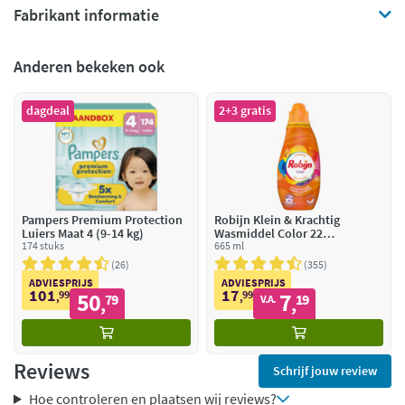
Fabrikant informatie
Anderen bekeken ook
dagdeal
2+3 gratis
Pampers Premium Protection
Robijn Klein & Krachtig
Luiers Maat 4 (9-14 kg)
Wasmiddel Color 22
174 stuks
Wasbeurten
665 ml
26
355
ADVIESPRIJS
ADVIESPRIJS
101
17
99
50
99
7
,
79
,
19
V.A.
,
,
Reviews
Schrijf jouw review
Hoe controleren en plaatsen wij reviews?