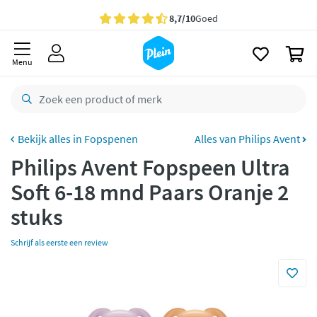
naar
oofdinhoud
Gratis
bezorging vanaf 35,- *
zoeken
0
Bestelling uiterlijk
woensdag
in huis *
Menu
Gratis
retourneren
8,7/10
Goed
CO2 neutraal
bezorgd
Fopspenen
Alles van Philips Avent
Philips Avent Fopspeen Ultra
Betaal met Klarna
Soft 6-18 mnd Paars Oranje 2
stuks
Schrijf als eerste een review