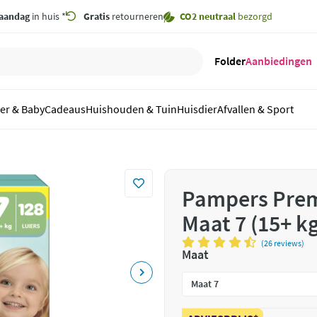
aandag
in huis *
Gratis
retourneren
CO2 neutraal
bezorgd
Folder
Aanbiedingen
er & Baby
Cadeaus
Huishouden & Tuin
Huisdier
Afvallen & Sport
Pampers Prem
Maat 7 (15+ kg
(26 reviews)
Maat