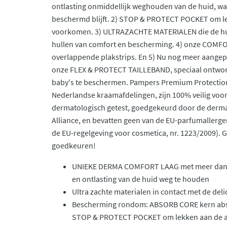
ontlasting onmiddellijk weghouden van de huid, w
beschermd blijft. 2) STOP & PROTECT POCKET om le
voorkomen. 3) ULTRAZACHTE MATERIALEN die de hui
hullen van comfort en bescherming. 4) onze CO
overlappende plakstrips. En 5) Nu nog meer aangepa
onze FLEX & PROTECT TAILLEBAND, speciaal ontwor
baby's te beschermen. Pampers Premium Protectio
Nederlandse kraamafdelingen, zijn 100% veilig voor 
dermatologisch getest, goedgekeurd door de derma
Alliance, en bevatten geen van de EU-parfumallerg
de EU-regelgeving voor cosmetica, nr. 1223/2009). 
goedkeuren!
UNIEKE DERMA COMFORT LAAG met meer dan 
en ontlasting van de huid weg te houden
Ultra zachte materialen in contact met de deli
Bescherming rondom: ABSORB CORE kern abso
STOP & PROTECT POCKET om lekken aan de a