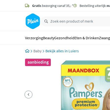
naar
hoofdinhoud
Gratis
bezorging vanaf 35,- *
Bestelling uiterlijk
m
zoeken
Verzorging
Beauty
Gezondheid
Eten & Drinken
Zwang
Baby
Luiers
aanbieding