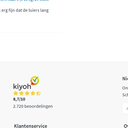
 erg fijn dat de luiers lang
Ni
On
Sch
8,7/10
2.720 beoordelingen
Klantenservice
O