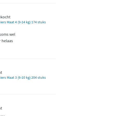
gekocht
rs Maat 4 (9-14 kg) 174 stuks
soms wel
 helaas
ht
rs Maat 3 (6-10 kg) 204 stuks
ht