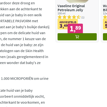
aardoor deze droog en
Vaseline Original
Wa
kken aan de achterkant te
Petroleum Jelly
Bi
100 ml
12x
d van je baby in een wolk
1
MFORTABELE PASVORM met
ADVIESPRIJS
A
3
,
49
1
89
st aan je baby's buikje dankzij
,
pen om de delicate huid van
n, de nummer 1 keuze van de
de huid van je baby: ze zijn
tologen van de Skin Health
enen (zoals gereglementeerd in
Geen wonder dat baby's ze
1.000 MICROPORIËN om urine
cate huid van je baby
rbeert onmiddellijk vocht,
chterkant te voorkomen, en