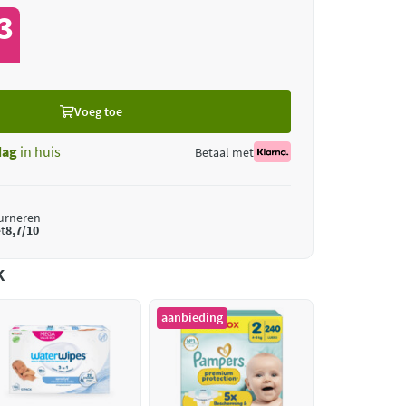
3
Voeg toe
dag
in huis
Betaal met
ourneren
t
8,7/10
k
aanbieding