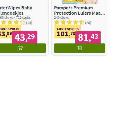
terWipes Baby
Pampers Premium
llendoekjes
Protection Luiers Maat
60 stuks = 720 stuks
2 (4-8 kg)
240 stuks
14
26
DVIESPRIJS
ADVIESPRIJS
53
101
,
99
,
79
43
81
29
43
,
,