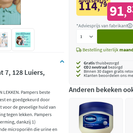
ADVIESPRIJS*
114
79
,
91
8
,
*Adviesprijs van fabrikant
Voeg
toe
Bestelling uiterlijk
maan
Gratis
thuisbezorgd
CO2 neutraal
bezorgd
7, 128 Luiers,
Binnen 30 dagen gratis ret
Klanten beoordelen ons me
Anderen bekeken oo
 LEKKEN. Pampers beste
test en goedgekeurd door
t voor de gevoelige huid van
ming tegen lekken. Pampers
erming, dankzij 1)
de microporiën die urine en