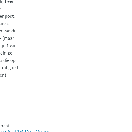
ijft een
e
enpost,
uiers.
r van dit
k (maar
zijn 1 van
einige
rs die op
punt goed
en)
kocht
rs Maat 3 (6-10 kg) 29 stuks