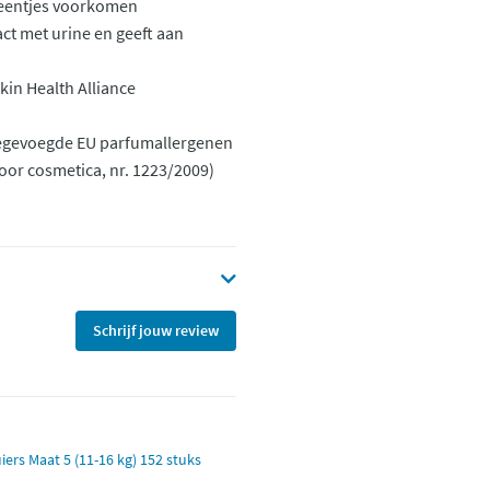
eentjes voorkomen
ct met urine en geeft aan
in Health Alliance
oegevoegde EU parfumallergenen
oor cosmetica, nr. 1223/2009)
Schrijf jouw review
rs Maat 5 (11-16 kg) 152 stuks