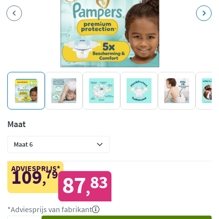
Maat
ADVIESPRIJS*
109
79
,
87
83
,
*Adviesprijs van fabrikant