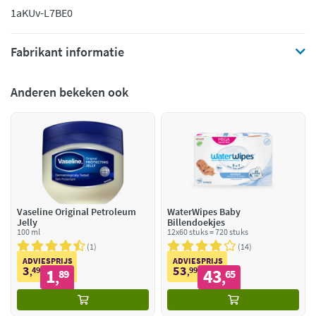
1aKUv-L7BE0
Fabrikant informatie
Anderen bekeken ook
Vaseline Original Petroleum
WaterWipes Baby
Jelly
Billendoekjes
100 ml
12x60 stuks = 720 stuks
1
14
ADVIESPRIJS
ADVIESPRIJS
3
53
49
1
99
43
,
89
,
65
,
,