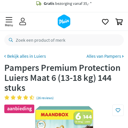
naar
oofdinhoud
Gratis
bezorging vanaf 35,- *
zoeken
0
Bestelling uiterlijk
zaterdag
in huis *
Menu
Gratis
retourneren
8,7/10
Goed
CO2 neutraal
bezorgd
Luiers
Alles van Pampers
Pampers Premium Protection
Betaal met Klarna
Luiers Maat 6 (13-18 kg) 144
stuks
(26 reviews)
aanbieding