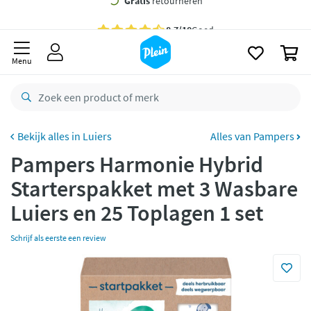
naar
oofdinhoud
Gratis
bezorging vanaf 35,- *
zoeken
0
Bestelling uiterlijk
zaterdag
in huis *
Menu
Gratis
retourneren
8,7/10
Goed
CO2 neutraal
bezorgd
Luiers
Alles van Pampers
Pampers Harmonie Hybrid
Betaal met Klarna
Starterspakket met 3 Wasbare
Luiers en 25 Toplagen 1 set
Schrijf als eerste een review