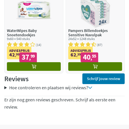
WaterWipes Baby
Pampers Billendoekjes
Snoetendoekjes
Sensitive Navulpak
9x60 = 540 stuks
24x52 = 1248 stuks
14
87
ADVIESPRIJS
ADVIESPRIJS
42
62
99
37
39
40
,
99
,
55
,
,
Reviews
Schrijf jouw review
Hoe controleren en plaatsen wij reviews?
Er zijn nog geen reviews geschreven. Schrijf als eerste een
review.