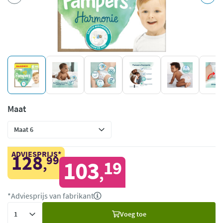
Maat
ADVIESPRIJS*
128
99
,
103
19
,
*Adviesprijs van fabrikant
Voeg
Voeg toe
toe