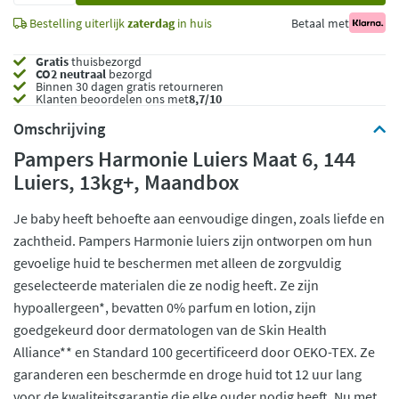
Bestelling uiterlijk
zaterdag
in huis
Betaal met
Gratis
thuisbezorgd
CO2 neutraal
bezorgd
Binnen 30 dagen gratis retourneren
Klanten beoordelen ons met
8,7/10
Omschrijving
Pampers Harmonie Luiers Maat 6, 144
Luiers, 13kg+, Maandbox
Je baby heeft behoefte aan eenvoudige dingen, zoals liefde en
zachtheid. Pampers Harmonie luiers zijn ontworpen om hun
gevoelige huid te beschermen met alleen de zorgvuldig
geselecteerde materialen die ze nodig heeft. Ze zijn
hypoallergeen*, bevatten 0% parfum en lotion, zijn
goedgekeurd door dermatologen van de Skin Health
Alliance** en Standard 100 gecertificeerd door OEKO-TEX. Ze
garanderen een beschermde en droge huid tot 12 uur lang
voor de kwaliteitsgarantie die elke ouder nodig heeft. Nu met