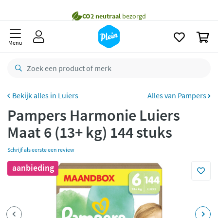
naar
oofdinhoud
Gratis
bezorging vanaf 35,- *
zoeken
0
Bestelling uiterlijk
zaterdag
in huis *
Menu
Gratis
retourneren
8,7/10
Goed
CO2 neutraal
bezorgd
Luiers
Alles van Pampers
Pampers Harmonie Luiers
Betaal met Klarna
Maat 6 (13+ kg) 144 stuks
Schrijf als eerste een review
aanbieding