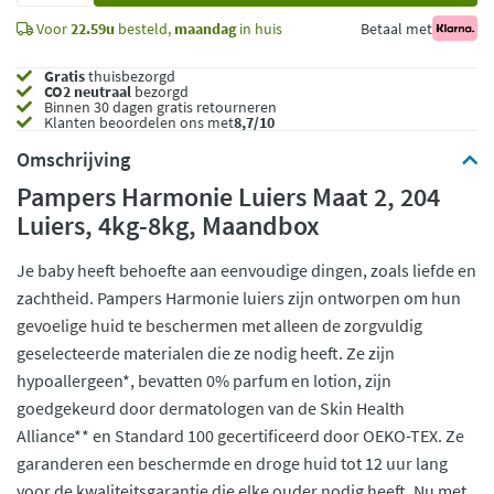
Voor
22.59u
besteld,
maandag
in huis
Betaal met
Gratis
thuisbezorgd
CO2 neutraal
bezorgd
Binnen 30 dagen gratis retourneren
Klanten beoordelen ons met
8,7/10
Omschrijving
Pampers Harmonie Luiers Maat 2, 204
Luiers, 4kg-8kg, Maandbox
Je baby heeft behoefte aan eenvoudige dingen, zoals liefde en
zachtheid. Pampers Harmonie luiers zijn ontworpen om hun
gevoelige huid te beschermen met alleen de zorgvuldig
geselecteerde materialen die ze nodig heeft. Ze zijn
hypoallergeen*, bevatten 0% parfum en lotion, zijn
goedgekeurd door dermatologen van de Skin Health
Alliance** en Standard 100 gecertificeerd door OEKO-TEX. Ze
garanderen een beschermde en droge huid tot 12 uur lang
voor de kwaliteitsgarantie die elke ouder nodig heeft. Nu met