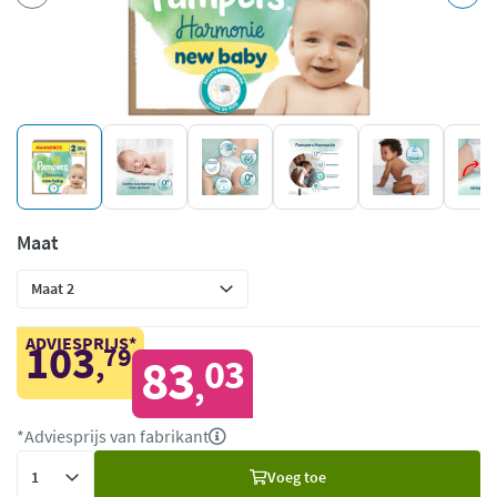
Maat
ADVIESPRIJS*
103
79
,
83
03
,
*Adviesprijs van fabrikant
Voeg
Voeg toe
toe