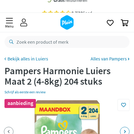
naar
oofdinhoud
Gratis
bezorging vanaf 35,- *
zoeken
0
Voor
22.59u
besteld,
maandag
in huis *
Menu
Gratis
retourneren
8,7/10
Goed
CO2 neutraal
bezorgd
Luiers
Alles van Pampers
Pampers Harmonie Luiers
Betaal met Klarna
Maat 2 (4-8kg) 204 stuks
Schrijf als eerste een review
aanbieding