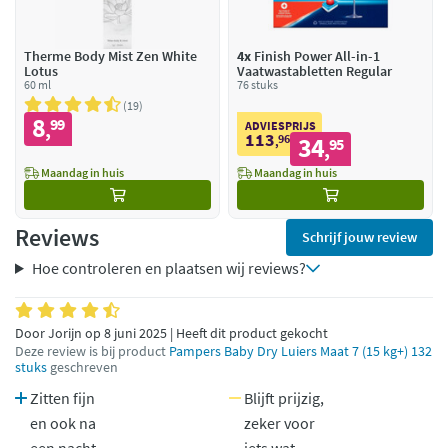
Therme Body Mist Zen White
4x
Finish Power All-in-1
Lotus
Vaatwastabletten Regular
60 ml
76 stuks
19
8
99
,
ADVIESPRIJS
113
96
34
,
95
,
Maandag in huis
Maandag in huis
Reviews
Schrijf jouw review
Hoe controleren en plaatsen wij reviews?
Door Jorijn op 8 juni 2025 | Heeft dit product gekocht
Deze review is bij product
Pampers Baby Dry Luiers Maat 7 (15 kg+) 132
stuks
geschreven
Zitten fijn
Blijft prijzig,
en ook na
zeker voor