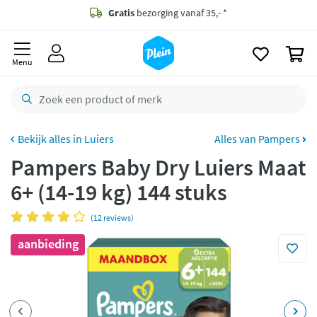
naar
oofdinhoud
Gratis
bezorging vanaf 35,- *
zoeken
0
Voor
22.59u
besteld,
maandag
in huis *
Menu
Gratis
retourneren
8,7/10
Goed
CO2 neutraal
bezorgd
Luiers
Alles van Pampers
Pampers Baby Dry Luiers Maat
Betaal met Klarna
6+ (14-19 kg) 144 stuks
(12 reviews)
aanbieding