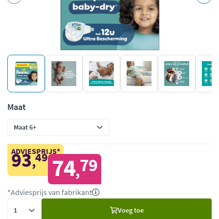
Maat
ADVIESPRIJS*
93
49
,
74
79
,
*Adviesprijs van fabrikant
Voeg
Voeg toe
toe