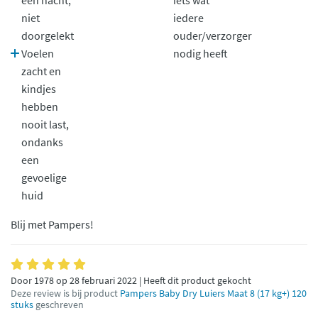
een nacht,
iets wat
niet
iedere
doorgelekt
ouder/verzorger
Voelen
nodig heeft
zacht en
kindjes
hebben
nooit last,
ondanks
een
gevoelige
huid
Blij met Pampers!
Door 1978 op 28 februari 2022 | Heeft dit product gekocht
Deze review is bij product
Pampers Baby Dry Luiers Maat 8 (17 kg+) 120
stuks
geschreven