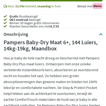
Voor
22.59u
besteld,
maandag
in huis
Betaal met
Gratis
thuisbezorgd
CO2 neutraal
bezorgd
Binnen 30 dagen gratis retourneren
Klanten beoordelen ons met
8,7/10
Omschrijving
Pampers Baby-Dry Maat 6+, 144 Luiers,
14kg-19kg, Maandbox
Hou je baby de hele nacht droog en beschermd met Pampers
Baby-Dry Plus maat luiers. Ontworpen met onze unieke
verbeterde InstantAbsorb kern, absorberen ze voortdurend
vocht en houden het vast. Ze hebben een groter
absorptievermogen dan gewone maten en bieden tot 100%
lekvrije en comfortabele nachten. De Stop & Protect Pocket
helpt lekken aan de achterkant te voorkomen, terwijl de
zachte ComfortTouch materialen de huid van je baby in alle
zachtheid omhullen. De Pampers Baby-Dry Plus luiers bieden