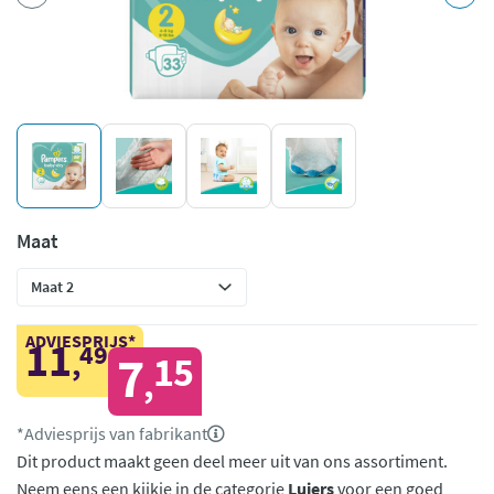
Maat
ADVIESPRIJS*
11
49
,
7
15
,
*Adviesprijs van fabrikant
Dit product maakt geen deel meer uit van ons assortiment.
Neem eens een kijkje in de categorie
Luiers
voor een goed