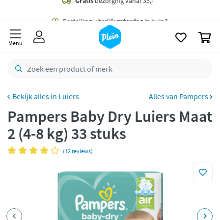
naar
oofdinhoud
Gratis
bezorging vanaf 35,- *
zoeken
0
Bestelling uiterlijk
zaterdag
in huis *
Menu
Gratis
retourneren
8,7/10
Goed
CO2 neutraal
bezorgd
Luiers
Alles van Pampers
Pampers Baby Dry Luiers Maat
Betaal met Klarna
2 (4-8 kg) 33 stuks
(12 reviews)