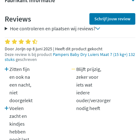
Fabrikant informatie
Reviews
Schrijf jouw review
Hoe controleren en plaatsen wij reviews?
Door Jorijn op 8 juni 2025 | Heeft dit product gekocht
Deze review is bij product
Pampers Baby Dry Luiers Maat 7 (15 kg+) 132
stuks
geschreven
Zitten fijn
Blijft prijzig,
en ook na
zeker voor
een nacht,
iets wat
niet
iedere
doorgelekt
ouder/verzorger
Voelen
nodig heeft
zacht en
kindjes
hebben
nooit last,