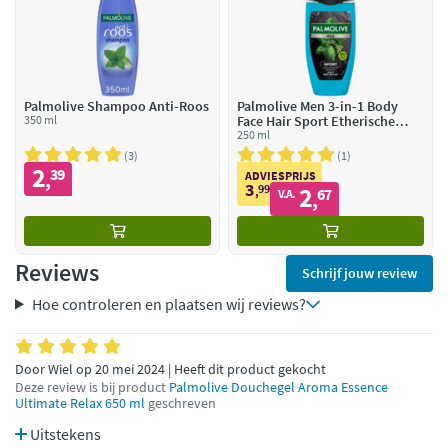
Palmolive Shampoo Anti-Roos
Palmolive Men 3-in-1 Body
350 ml
Face Hair Sport Etherische
Oliën Munt Cedernaalden
250 ml
3
1
2
39
,
ADVIESPRIJS
3
99
2
,
67
V.A.
,
Reviews
Schrijf jouw review
Hoe controleren en plaatsen wij reviews?
Door Wiel op 20 mei 2024 | Heeft dit product gekocht
Deze review is bij product
Palmolive Douchegel Aroma Essence
Ultimate Relax 650 ml
geschreven
Uitstekens