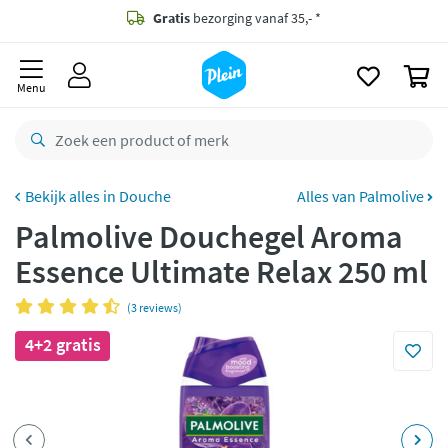
naar
oofdinhoud
Gratis
bezorging vanaf 35,- *
zoeken
0
Bestelling uiterlijk
zaterdag
in huis *
Menu
Gratis
retourneren
8,7/10
Goed
CO2 neutraal
bezorgd
Douche
Alles van Palmolive
Palmolive Douchegel Aroma
Betaal met Klarna
Essence Ultimate Relax 250 ml
(3 reviews)
4+2 gratis