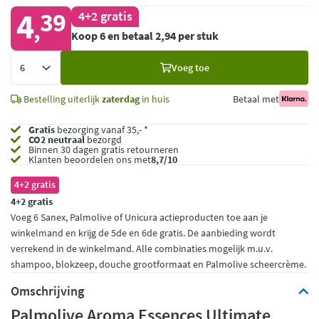
4
39
4+2 gratis
,
Koop 6 en betaal 2,94 per stuk
Voeg
Voeg toe
toe
Bestelling uiterlijk
zaterdag
in huis
Betaal met
Gratis
bezorging vanaf 35,- *
CO2 neutraal
bezorgd
Binnen 30 dagen gratis retourneren
Klanten beoordelen ons met
8,7/10
4+2 gratis
4+2 gratis
Voeg 6 Sanex, Palmolive of Unicura actieproducten toe aan je
winkelmand en krijg de 5de en 6de gratis. De aanbieding wordt
verrekend in de winkelmand. Alle combinaties mogelijk m.u.v.
shampoo, blokzeep, douche grootformaat en Palmolive scheercrème.
Omschrijving
Palmolive Aroma Essences Ultimate