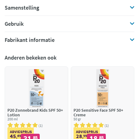
Samenstelling
Gebruik
Fabrikant informatie
Anderen bekeken ook
P20 Zonnebrand Kids SPF 50+
P20 Sensitive Face SPF 50+
Lotion
Creme
200 ml
50 gr
1
1
ADVIESPRIJS
ADVIESPRIJS
45
28
49
31
99
18
,
85
,
85