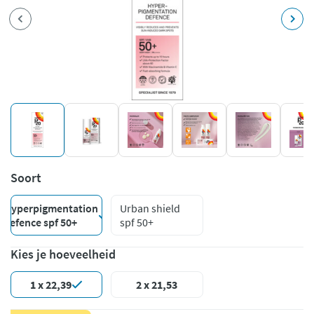
Soort
Hyperpigmentation
Urban shield
defence spf 50+
spf 50+
Kies je hoeveelheid
1 x 22,39
2 x 21,53