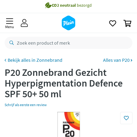
naar
oofdinhoud
Gratis
bezorging vanaf 35,- *
zoeken
0
Voor
22.59u
besteld,
morgen
in huis *
Menu
Gratis
retourneren
8,7/10
Goed
CO2 neutraal
bezorgd
Zonnebrand
Alles van P20
P20 Zonnebrand Gezicht
Betaal met Klarna
Hyperpigmentation Defence
SPF 50+ 50 ml
Schrijf als eerste een review