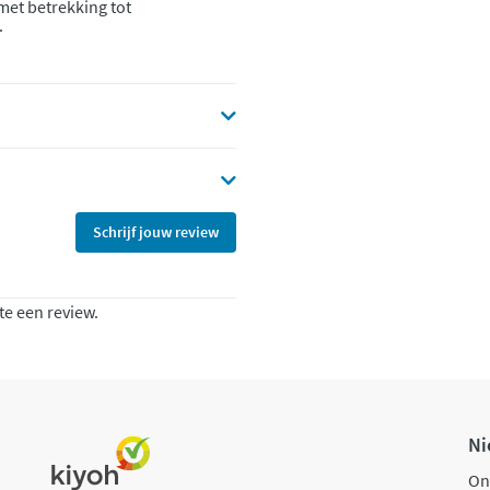
 met betrekking tot
.
Schrijf jouw review
te een review.
Ni
On