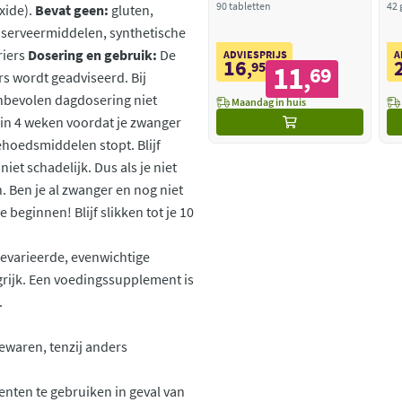
90 tabletten
42 
xide).
Bevat geen:
gluten,
conserveermiddelen, synthetische
riers
Dosering en gebruik:
De
ADVIESPRIJS
A
16
,
95
11
69
,
rs wordt geadviseerd. Bij
anbevolen dagdosering niet
Maandag in huis
egin 4 weken voordat je zwanger
hoedsmiddelen stopt. Blijf
iet schadelijk. Dus als je niet
n. Ben je al zwanger en nog niet
eginnen! Blijf slikken tot je 10
gevarieerde, evenwichtige
grijk. Een voedingssupplement is
.
ewaren, tenzij anders
ten te gebruiken in geval van