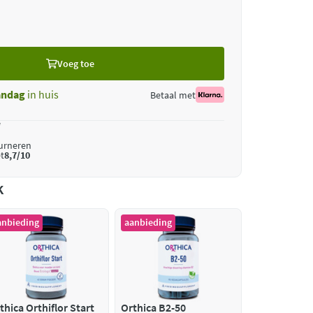
Voeg toe
ndag
in huis
Betaal met
*
ourneren
t
8,7/10
k
anbieding
aanbieding
thica Orthiflor Start
Orthica B2-50