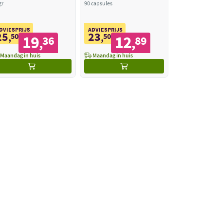
gr
90 capsules
DVIESPRIJS
ADVIESPRIJS
25
23
,
50
,
50
19
12
36
89
,
,
Maandag in huis
Maandag in huis