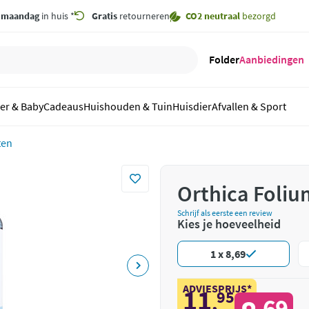
,
maandag
in huis *
Gratis
retourneren
CO2 neutraal
bezorgd
Folder
Aanbiedingen
er & Baby
Cadeaus
Huishouden & Tuin
Huisdier
Afvallen & Sport
ten
Orthica Foliu
Schrijf als eerste een review
Kies je hoeveelheid
1 x 8,69
ADVIESPRIJS*
11
95
,
69