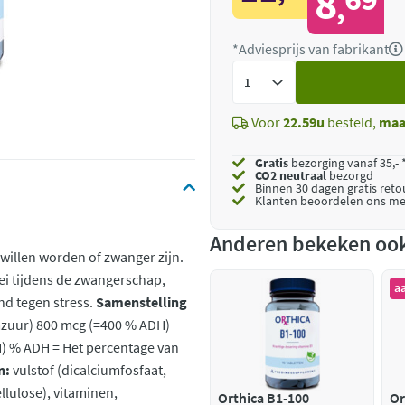
8
,
*Adviesprijs van fabrikant
Voeg
toe
Voor
22.59u
besteld,
maa
Gratis
bezorging vanaf 35,- 
CO2 neutraal
bezorgd
Binnen 30 dagen gratis ret
Klanten beoordelen ons me
Anderen bekeken oo
willen worden of zwanger zijn.
ei tijdens de zwangerschap,
a
nd tegen stress.
Samenstelling
mzuur) 800 mcg (=400 % ADH)
) % ADH = Het percentage van
n:
vulstof (dicalciumfosfaat,
llulose), vitaminen,
Orthica B1-100
Or