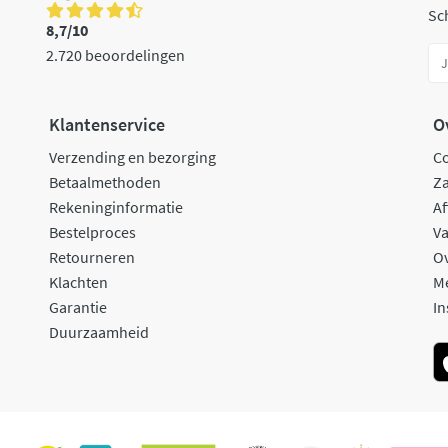
Sch
8,7/10
2.720 beoordelingen
Klantenservice
O
Verzending en bezorging
C
Betaalmethoden
Za
Rekeninginformatie
Af
Bestelproces
Va
Retourneren
O
Klachten
M
Garantie
In
Duurzaamheid