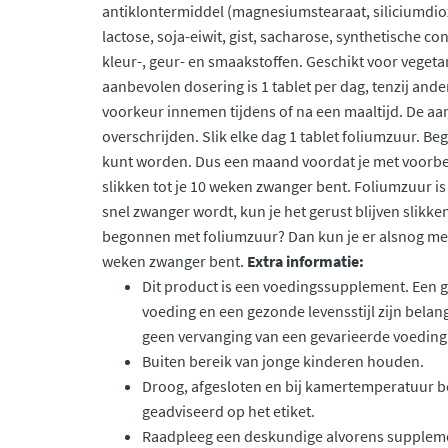
antiklontermiddel (magnesiumstearaat, siliciumdio
lactose, soja-eiwit, gist, sacharose, synthetische 
kleur-, geur- en smaakstoffen. Geschikt voor vegeta
aanbevolen dosering is 1 tablet per dag, tenzij ande
voorkeur innemen tijdens of na een maaltijd. De a
overschrijden. Slik elke dag 1 tablet foliumzuur. B
kunt worden. Dus een maand voordat je met voorbe
slikken tot je 10 weken zwanger bent. Foliumzuur is n
snel zwanger wordt, kun je het gerust blijven slikke
begonnen met foliumzuur? Dan kun je er alsnog mee b
weken zwanger bent.
Extra informatie:
Dit product is een voedingssupplement. Een 
voeding en een gezonde levensstijl zijn belan
geen vervanging van een gevarieerde voeding
Buiten bereik van jonge kinderen houden.
Droog, afgesloten en bij kamertemperatuur b
geadviseerd op het etiket.
Raadpleeg een deskundige alvorens supplemen