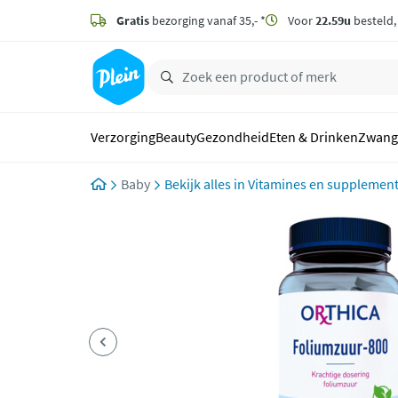
naar
hoofdinhoud
Gratis
bezorging vanaf 35,- *
Voor
22.59u
besteld
zoeken
Verzorging
Beauty
Gezondheid
Eten & Drinken
Zwang
Baby
Vitamines en supplemen