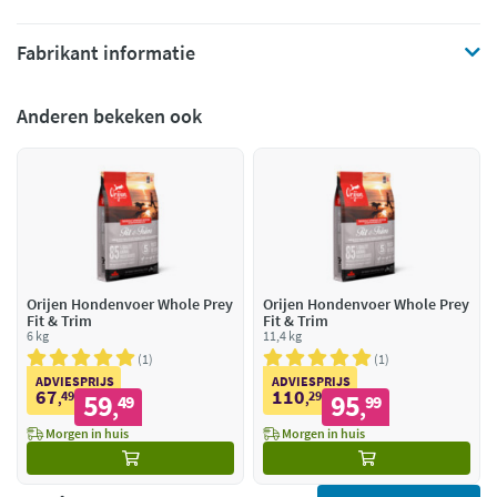
Fabrikant informatie
Anderen bekeken ook
Orijen Hondenvoer Whole Prey
Orijen Hondenvoer Whole Prey
Fit & Trim
Fit & Trim
6 kg
11,4 kg
1
1
ADVIESPRIJS
ADVIESPRIJS
67
110
49
59
29
95
,
49
,
99
,
,
Morgen in huis
Morgen in huis