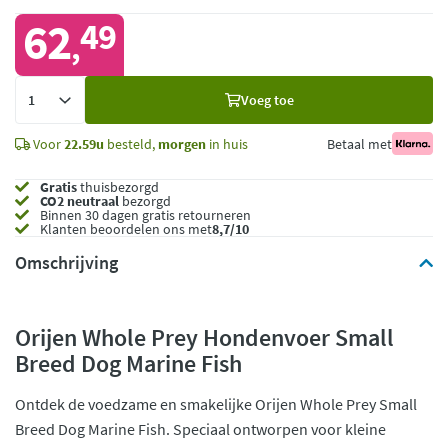
62
49
,
Voeg
Voeg toe
toe
Voor
22.59u
besteld,
morgen
in huis
Betaal met
Gratis
thuisbezorgd
CO2 neutraal
bezorgd
Binnen 30 dagen gratis retourneren
Klanten beoordelen ons met
8,7/10
Omschrijving
Orijen Whole Prey Hondenvoer Small
Breed Dog Marine Fish
Ontdek de voedzame en smakelijke Orijen Whole Prey Small
Breed Dog Marine Fish. Speciaal ontworpen voor kleine