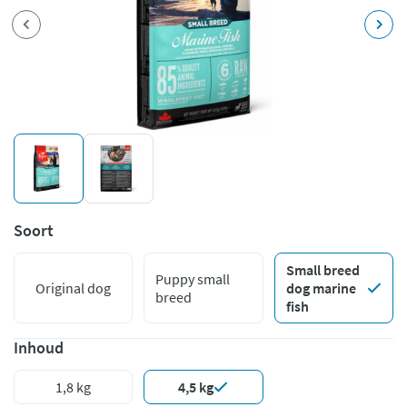
Soort
Small breed
Puppy small
Original dog
dog marine
breed
fish
Inhoud
1,8 kg
4,5 kg