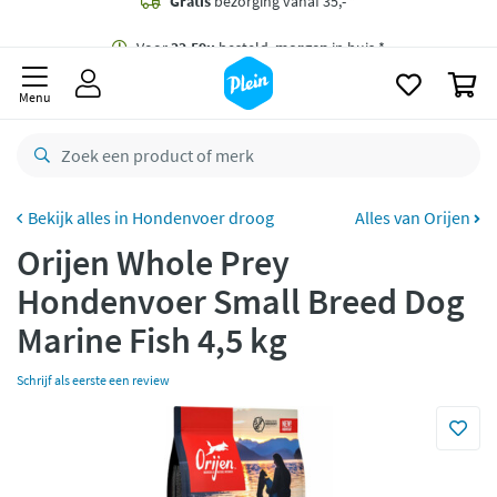
naar
oofdinhoud
Gratis
bezorging vanaf 35,- *
zoeken
0
Voor
22.59u
besteld,
morgen
in huis *
Menu
Gratis
retourneren
8,7/10
Goed
CO2 neutraal
bezorgd
Hondenvoer droog
Alles van Orijen
Orijen Whole Prey
Betaal met Klarna
Hondenvoer Small Breed Dog
Marine Fish 4,5 kg
Schrijf als eerste een review