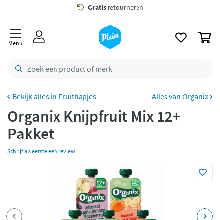
naar
oofdinhoud
Gratis
bezorging vanaf 35,- *
zoeken
0
Voor
22.59u
besteld,
maandag
in huis *
Menu
Gratis
retourneren
8,7/10
Goed
CO2 neutraal
bezorgd
Fruithapjes
Alles van Organix
Organix Knijpfruit Mix 12+
Betaal met Klarna
Pakket
Schrijf als eerste een review