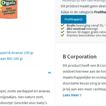
*Adviesprijs van fabrikant
Dit product maakt geen deel
kijkje in de categorie
Fruitha
Fruithapjes
Gratis
bezorging vanaf 35,- 
CO2 neutraal
bezorgd
Binnen 30 dagen gratis ret
Klanten beoordelen ons me
appel & Ananas 100 gr
B Corporation
naan BIO 100 gr
Dit product heeft een B Co
voldoet hiermee aan de ho
maatschappelijke en ecolo
duurzame keuze zorg je voo
je bij aan een meer rechtva
ppel, zoete aardappel en ananas
Lees meer
ijpzakjes. Van nature zoet,
doortje! Geschikt voor baby's