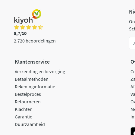
Ni
On
Sch
8,7/10
2.720 beoordelingen
Klantenservice
O
Verzending en bezorging
C
Betaalmethoden
Za
Rekeninginformatie
Af
Bestelproces
Va
Retourneren
O
Klachten
M
Garantie
In
Duurzaamheid