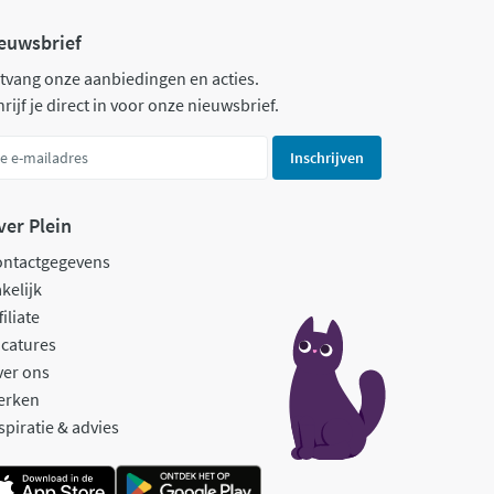
euwsbrief
tvang onze aanbiedingen en acties.
rijf je direct in voor onze nieuwsbrief.
Inschrijven
ver Plein
ontactgegevens
kelijk
filiate
catures
ver ons
erken
spiratie & advies