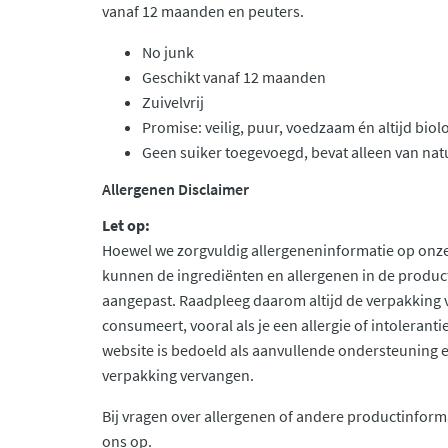
vanaf 12 maanden en peuters.
No junk
Geschikt vanaf 12 maanden
Zuivelvrij
Promise: veilig, puur, voedzaam én altijd bio
Geen suiker toegevoegd, bevat alleen van nat
Allergenen Disclaimer
Let op:
Hoewel we zorgvuldig allergeneninformatie op onze
kunnen de ingrediënten en allergenen in de produc
aangepast. Raadpleeg daarom altijd de verpakking 
consumeert, vooral als je een allergie of intolerant
website is bedoeld als aanvullende ondersteuning en 
verpakking vervangen.
Bij vragen over allergenen of andere productinform
ons op.