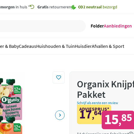
,
morgen
in huis *
Gratis
retourneren
CO2 neutraal
bezorgd
Folder
Aanbiedingen
er & Baby
Cadeaus
Huishouden & Tuin
Huisdier
Afvallen & Sport
Organix Knijp
Pakket
Schrijf als eerste een review
ADVIESPRIJS*
17
64
,
15
85
,