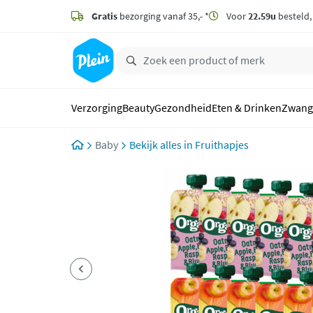
naar
hoofdinhoud
Gratis
bezorging vanaf 35,- *
Voor
22.59u
besteld
zoeken
Verzorging
Beauty
Gezondheid
Eten & Drinken
Zwang
Baby
Fruithapjes