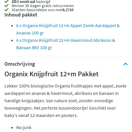
CO2 neutraal
bezorgd
Binnen 30 dagen gratis retourneren
Klanten beoordelen ons met
8,7/10
Inhoud pakket
6 x Organix Knijpfruit 12+m Appel Zoete Aardappel &
Ananas 100 gr
6 x Organix Knijpfruit 12+m Havermout Abrikoos &
Banaan BIO 100 gr
Omschrijving
Organix Knijpfruit 12+m Pakket
Lekker 100% biologische Organix fruithapjes met appel, zoete
aardappel en ananas & havermout, abrikoos en banaan in
handige knijpzakjes. Van nature zoet, zonder onnodige
toevoegingen. Het perfecte tussendoortje! Geschikt voor
baby's vanaf 12 maanden en peuters.
No junk