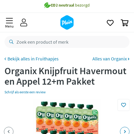
naar
Gratis
bezorging vanaf 35,- *
oofdinhoud
zoeken
Bestelling uiterlijk
woensdag
in huis *
0
Menu
Gratis
retourneren
8,7/10
Goed
CO2 neutraal
bezorgd
Fruithapjes
Alles van Organix
Betaal met Klarna
Organix Knijpfruit Havermout
en Appel 12+m Pakket
Schrijf als eerste een review