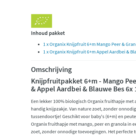
Inhoud pakket
1 x Organix Knijpfruit 6+m Mango Peer & Gran
1 x Organix Knijpfruit 6+m Appel Aardbei & Bl
Omschrijving
Knijpfruitpakket 6+m - Mango Pee
& Appel Aardbei & Blauwe Bes 6x 1
Een lekker 100% biologisch Organix fruithapje met 
handig knijpzakje. Van nature zoet, zonder onnodig
tussendoortje! Geschikt voor baby's (6+m) en peute
Organix fruithapje met mango, peer en granola in e
zoet, zonder onnodige toevoegingen. Het perfecte 