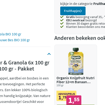
kijkje in de categorie
Fruitha
Fruithapjes
Gratis
bezorging vanaf 35,- 
CO2 neutraal
bezorgd
Binnen 30 dagen gratis ret
Klanten beoordelen ons me
ola BIO 100 gr
Anderen bekeken oo
auwe Bes BIO 100 gr
r & Granola 6x 100 gr
00 gr - Pakket
Organix Knijpfruit Nutri
appel, aardbei en bosbes in een
Fiber 12+m Banaan
e toevoegingen. Het perfecte
Blauwe Bes Yoghurt
100 gr
rs. Een lekker 100% biologisch
BIO
ADVIESPRIJS
en handig knijpzakje. Van nature
1
,
75
1
55
,
tussendoortje! Geschikt voor