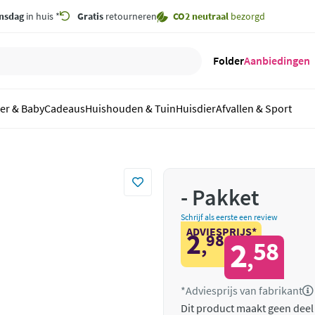
nsdag
in huis *
Gratis
retourneren
CO2 neutraal
bezorgd
Folder
Aanbiedingen
er & Baby
Cadeaus
Huishouden & Tuin
Huisdier
Afvallen & Sport
- Pakket
Schrijf als eerste een review
ADVIESPRIJS*
2
98
,
2
58
,
*Adviesprijs van fabrikant
Dit product maakt geen deel