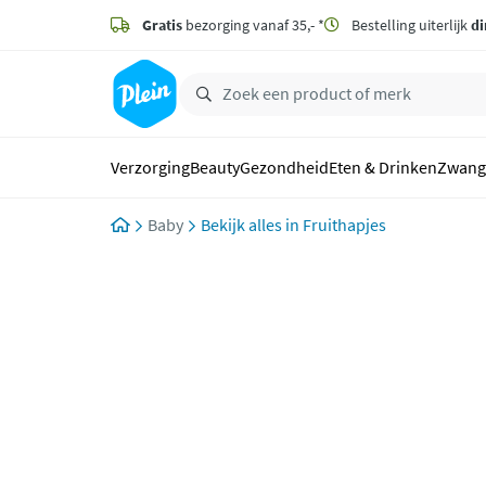
naar
hoofdinhoud
Gratis
bezorging vanaf 35,- *
Bestelling uiterlijk
di
zoeken
Verzorging
Beauty
Gezondheid
Eten & Drinken
Zwang
Baby
Fruithapjes