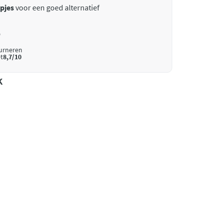
pjes
voor een goed alternatief
*
ourneren
t
8,7/10
k