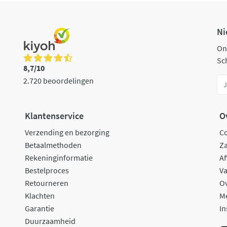
Ni
On
Sch
8,7/10
2.720 beoordelingen
Klantenservice
O
Verzending en bezorging
C
Betaalmethoden
Za
Rekeninginformatie
Af
Bestelproces
Va
Retourneren
O
Klachten
M
Garantie
In
Duurzaamheid