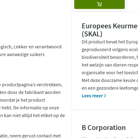
Europees Keurmer
(SKAL)
Dit product bevat het Euro
logisch, Lekker en verantwoord
geproduceerd volgens ecol
ure aanwezige suikers
biodiversiteit bevorderen,
het welzijn van dieren resp
organisatie voor het toezic
Met deze duurzame keuze d
 productpagina’s verstrekken,
en een gezondere leefomge
ten door de fabrikant worden
Lees meer
voordat je het product
ie hebt. De informatie op onze
kan niet altijd het etiket op de
B Corporation
atie, neem gerust contact met