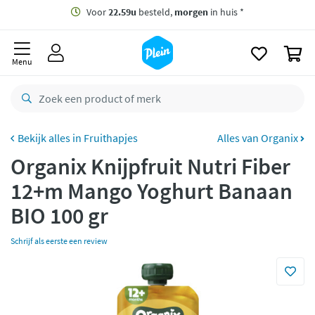
naar
oofdinhoud
Gratis
bezorging vanaf 35,- *
zoeken
0
Voor
22.59u
besteld,
morgen
in huis *
Menu
Gratis
retourneren
8,7/10
Goed
CO2 neutraal
bezorgd
Fruithapjes
Alles van Organix
Organix Knijpfruit Nutri Fiber
Betaal met Klarna
12+m Mango Yoghurt Banaan
BIO 100 gr
Schrijf als eerste een review