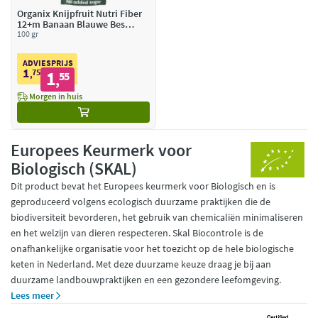
Organix Knijpfruit Nutri Fiber
12+m Banaan Blauwe Bes
Yoghurt BIO
100 gr
ADVIESPRIJS
1
75
1
,
55
,
Morgen in huis
Europees Keurmerk voor
Biologisch (SKAL)
Dit product bevat het Europees keurmerk voor Biologisch en is
geproduceerd volgens ecologisch duurzame praktijken die de
biodiversiteit bevorderen, het gebruik van chemicaliën minimaliseren
en het welzijn van dieren respecteren. Skal Biocontrole is de
onafhankelijke organisatie voor het toezicht op de hele biologische
keten in Nederland. Met deze duurzame keuze draag je bij aan
duurzame landbouwpraktijken en een gezondere leefomgeving.
Lees meer