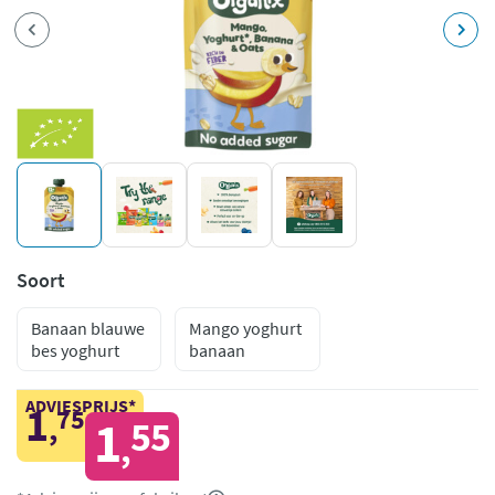
Soort
Banaan blauwe
Mango yoghurt
bes yoghurt
banaan
ADVIESPRIJS*
1
75
,
1
55
,