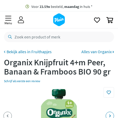
naar
oofdinhoud
Gratis
bezorging vanaf 35,- *
zoeken
0
Voor
22.59u
besteld,
maandag
in huis *
Menu
Gratis
retourneren
8,7/10
Goed
CO2 neutraal
bezorgd
Fruithapjes
Alles van Organix
Organix Knijpfruit 4+m Peer,
Betaal met Klarna
Banaan & Framboos BIO 90 gr
Schrijf als eerste een review