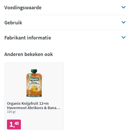
Voedingswaarde
Gebruik
Fabrikant informatie
Anderen bekeken ook
Organix Knijpfruit 12+m
Havermout Abrikoos & Banaan
BIO
100 gr
1
45
,