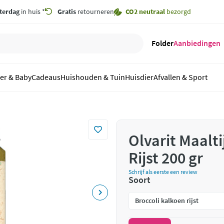
terdag
in huis *
Gratis
retourneren
CO2 neutraal
bezorgd
Folder
Aanbiedingen
er & Baby
Cadeaus
Huishouden & Tuin
Huisdier
Afvallen & Sport
Olvarit Maalt
Rijst 200 gr
Schrijf als eerste een review
Soort