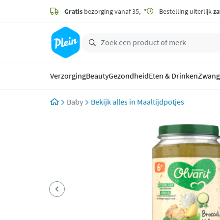
naar
hoofdinhoud
Gratis
bezorging vanaf 35,- *
Bestelling uiterlijk
za
zoeken
Verzorging
Beauty
Gezondheid
Eten & Drinken
Zwang
Baby
Maaltijdpotjes