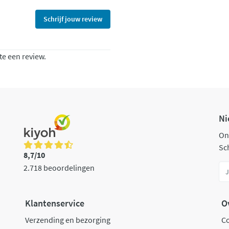
Schrijf jouw review
te een review.
Ni
On
Sch
8,7/10
2.718 beoordelingen
Klantenservice
O
Verzending en bezorging
C