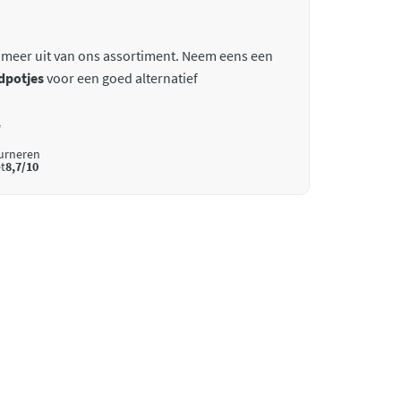
 meer uit van ons assortiment. Neem eens een
dpotjes
voor een goed alternatief
*
ourneren
t
8,7/10