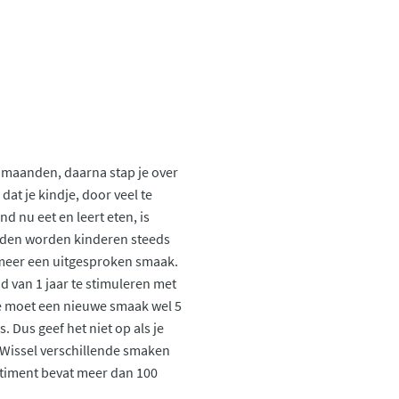
 8 maanden, daarna stap je over
at je kindje, door veel te
d nu eet en leert eten, is
anden worden kinderen steeds
s meer een uitgesproken smaak.
jd van 1 jaar te stimuleren met
je moet een nieuwe smaak wel 5
. Dus geef het niet op als je
n! Wissel verschillende smaken
ortiment bevat meer dan 100