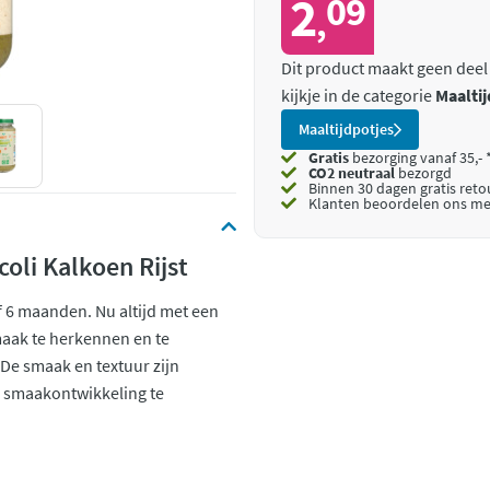
2
09
,
Dit product maakt geen deel
kijkje in de categorie
Maaltij
Maaltijdpotjes
Gratis
bezorging vanaf 35,- 
CO2 neutraal
bezorgd
Binnen 30 dagen gratis ret
Klanten beoordelen ons me
oli Kalkoen Rijst
af 6 maanden. Nu altijd met een
maak te herkennen en te
De smaak en textuur zijn
e smaakontwikkeling te