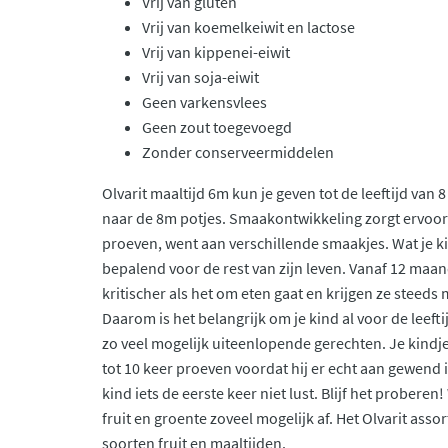
Vrij van gluten
Vrij van koemelkeiwit en lactose
Vrij van kippenei-eiwit
Vrij van soja-eiwit
Geen varkensvlees
Geen zout toegevoegd
Zonder conserveermiddelen
Olvarit maaltijd 6m kun je geven tot de leeftijd van
naar de 8m potjes. Smaakontwikkeling zorgt ervoor d
proeven, went aan verschillende smaakjes. Wat je kin
bepalend voor de rest van zijn leven. Vanaf 12 ma
kritischer als het om eten gaat en krijgen ze steed
Daarom is het belangrijk om je kind al voor de leefti
zo veel mogelijk uiteenlopende gerechten. Je kind
tot 10 keer proeven voordat hij er echt aan gewend is
kind iets de eerste keer niet lust. Blijf het probere
fruit en groente zoveel mogelijk af. Het Olvarit ass
soorten fruit en maaltijden.